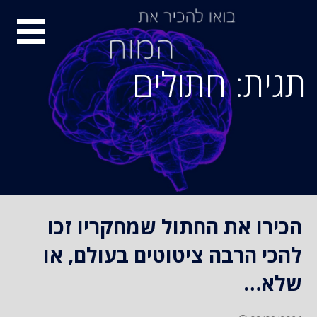
S
סיור
k
i
מוחות
p
תגית: חתולים
t
o
c
o
n
t
e
n
הכירו את החתול שמחקריו זכו
t
להכי הרבה ציטוטים בעולם, או
שלא…