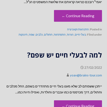
יאמי" רובכם כנראה קראתם את שלושת המשפטים הנ"ל…
Continue Reading ←
Posted in:
התנהגות וקוגניציה
Filed under:
בעלי חיים
,
הורות
,
התפתחות
,
חתולים
,
כלבים
,
שפה
,
תינוקות
למה לבעלי חיים יש שפם?
27/02/2022
yoav@brains-tour.com
ייתכן ששמתם לב שלא מעט בעלי חיים מתהדרים בשפם, החל מכלבים
וחתולים, דרך מכרסמים כמו עכברים וחולדות, ואפילו חיות כמו…
Continue Reading ←