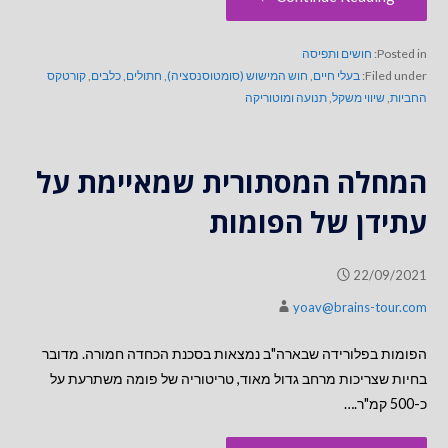
Posted in:
חושים ותפיסה
Filed under:
בעלי חיים
,
חוש המישוש (סומטוסנסציה)
,
חתולים
,
כלבים
,
קורטקס
החביות
,
שיווי משקל
,
תנועה ומוטוריקה
המחלה המסתורית שמאיימת על
עתידן של הפומות
22/09/2021
yoav@brains-tour.com
הפומות בפלורידה שבארה"ב נמצאות בסכנת הכחדה חמורה. מדובר
בחיות שצריכות מרחב גדול מאוד, טריטוריה של פומה משתרעת על
כ-500 קמ"ר.…