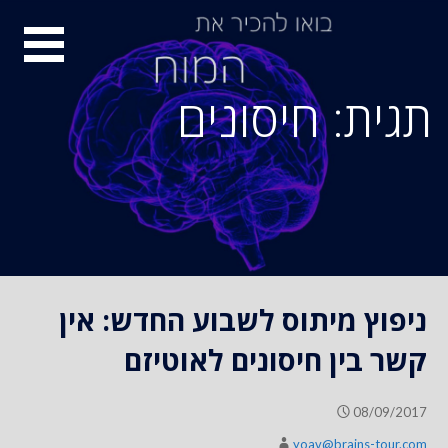
S
סיור
k
i
מוחות
p
תגית: חיסונים
t
o
c
o
n
t
e
n
ניפוץ מיתוס לשבוע החדש: אין
t
קשר בין חיסונים לאוטיזם
08/09/2017
yoav@brains-tour.com