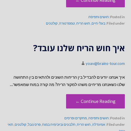
Continue Reading ←
Posted in:
חושים ותפיסה
Filed under:
בעלי חיים
,
חוש הריח
,
טמפרטורה
,
קולטנים
איך חוש הריח שלנו עובד?
yoav@brains-tour.com
איך אנחנו יודעים להבדיל בין הריחות השונים ולהתאים בין התחושה
שלנו כשאנחנו מריחים משהו למקור הריח? מה קורה במוח שמאפשר…
Continue Reading ←
Posted in:
חושים ותפיסה
,
מחקרים ופרסים
Filed under:
אמיגדלה
,
חוש הריח
,
חלבונים וביוכימיה במוח
,
פרס נובל
,
קולטנים
,
תאי
עצב