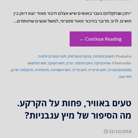
ייתכן שנתקלתם בעבר באנשים שיש אצלם חיבור מאוד יוצא דופן בין
חושים. לרוב מדובר בחיבור מאוד ספציפי, למשל אנשים שתופסים…
Continue Reading ←
Posted in:
חושים ותפיסה
,
מחקרים ופרסים
,
תאי המוח וביולוגיה
Filed under:
אפיגנטיקה
,
גיזום סינפטי
,
זכרון
,
חוש הטעם
,
חוש המישוש
(סומטוסנסציה)
,
חוש הראייה
,
חוש הריח
,
חוש השמיעה
,
סינסתזיה
,
סינפסות
,
סרטן
,
תאי עצב
טעים באוויר, פחות על הקרקע.
מה הסיפור של מיץ עגבניות?
22/10/2018