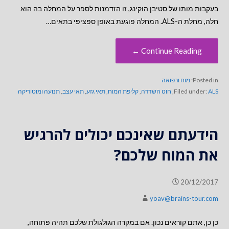
בעקבות מותו של סטיבן הוקינג, זו הזדמנות לספר על המחלה בה הוא
חלה, מחלת ה-ALS. המחלה פוגעת באופן ספציפי בתאים…
Continue Reading ←
Posted in:
מוח ורפואה
ALS
Filed under:
,
חוט השדרה
,
קליפת המוח
,
תאי גזע
,
תאי עצב
,
תנועה ומוטוריקה
הידעתם שאינכם יכולים להרגיש
את המוח שלכם?
20/12/2017
yoav@brains-tour.com
כן כן, אתם קוראים נכון. אם במקרה הגולגולת שלכם תהיה פתוחה,