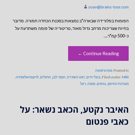
yoav@brains-tour.com
הפומות בפלורידה שבארה"ב נמצאות בסכנת הכחדה חמורה. מדובר
בחיות שצריכות מרחב גדול מאוד, טריטוריה של פומה משתרעת על
כ-500 קמ"ר.…
Continue Reading ←
Posted in:
מוח ורפואה
MRI
Filed under:
,
בעלי חיים
,
חוט השדרה
,
חומר לבן
,
חתולים
,
לויקומיאלופתיה
,
מערכת החיסון
,
נגיפים
,
פומה
,
רעל
האיבר נקטע, הכאב נשאר: על
כאבי פנטום