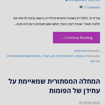
1 Comment
גברת א', הולנדית בשנות החמישים לחייה, ניגשה נבוכה לרופא עם
תלונה מאוד יוצאת דופן: בערך חמש-שש פעמים ביום היא חווה…
Continue Reading ←
Posted in:
מוח ורפואה
Filed under:
אורגזמה
,
התנהגות מינית
,
חוט השדרה
,
חוש המישוש (סומטוסנסציה)
,
תאי עצב
המחלה המסתורית שמאיימת על
עתידן של הפומות
22/09/2021