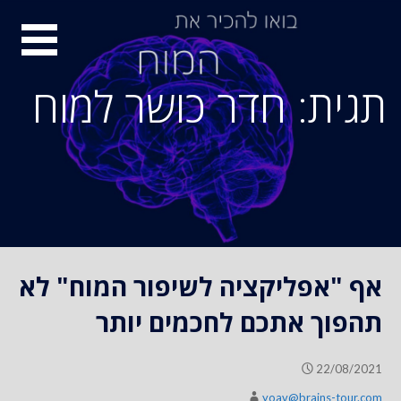
S
סיור
k
i
מוחות
p
תגית: חדר כושר למוח
t
o
c
o
n
t
e
n
אף "אפליקציה לשיפור המוח" לא
t
תהפוך אתכם לחכמים יותר
22/08/2021
yoav@brains-tour.com