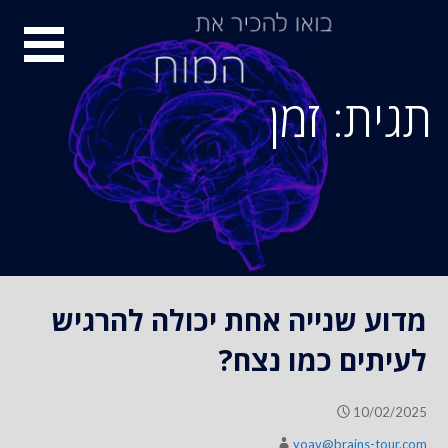
S
סיור
k
i
מוחות
p
תגית: זמן
t
o
c
o
n
t
e
n
מדוע שנייה אחת יכולה להרגיש
t
לעיתים כמו נצח?
10/02/2025
yoav@brains-tour.com