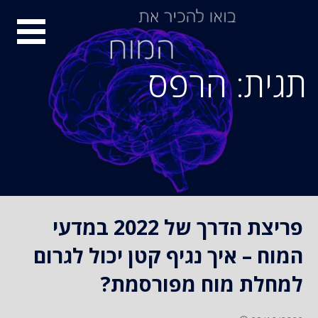
S
סיור
k
i
מוחות
p
תגית: הרפס
t
o
c
o
n
t
e
n
פריצת הדרך של 2022 במדעי
t
המוח – איך נגיף קטן יכול לגרום
למחלת מוח מפורסמת?