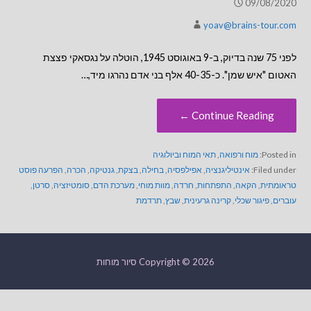
09/08/2020
yoav@brains-tour.com
לפני 75 שנה בדיוק, ב-9 באוגוסט 1945, הוטלה על נגסאקי פצצת
האטום "איש שמן". כ-40-35 אלף בני אדם נהרגו מיד,…
Continue Reading ←
Posted in:
מוח ורפואה
,
תאי המוח וביולוגיה
Filed under:
אינטיליגנציה
,
אפילפסיה
,
בחילה
,
בצקת
,
גנטיקה
,
הכרה
,
הפרעה פוסט
טראומתית
,
הקאה
,
התפתחות
,
חרדה
,
מוות מוחי
,
מערכת הדם
,
סומטיזציה
,
סרטן
,
עוברים
,
פיגור שכלי
,
קרינה גרעינית
,
שבץ
,
תרדמת
Copyright © 2026 סיור מוחות