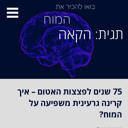
S
סיור
k
i
מוחות
p
תגית: הקאה
t
o
c
o
n
t
e
n
75 שנים לפצצות האטום – איך
t
קרינה גרעינית משפיעה על
המוח?