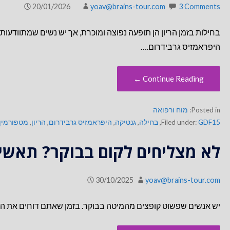
20/01/2026
yoav@brains-tour.com
3 Comments
בחילות בזמן הריון הן תופעה נפוצה ומוכרת, אך יש נשים שמתוודע
היפראמזיס גרבידרום.…
Continue Reading ←
Posted in:
מוח ורפואה
GDF15
Filed under:
,
בחילה
,
גנטיקה
,
היפראמזיס גרבידרום
,
הריון
,
מטפורמין
לא מצליחים לקום בבוקר? תאשי
30/10/2025
yoav@brains-tour.com
יש אנשים שפשוט קופצים מהמיטה בבוקר. בזמן שאתם דוחים את הקץ