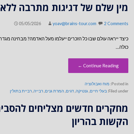
מין שלם של דגיגות מתרבה ללא ז
05/05/2026
yoav@brains-tour.com
2 Comments
כיצד ייראה עולם שבו כל הזכרים ייעלמו מעל האדמה? מבחינה מג
כולה…
Continue Reading ←
Posted in:
מוח ואבולוציה
Filed under:
בעלי חיים
,
גנטיקה
,
דגים
,
המרת גנים
,
רבייה
,
רביית בתולין
מחקרים חדשים מצליחים להסביר 
הקשות בהריון