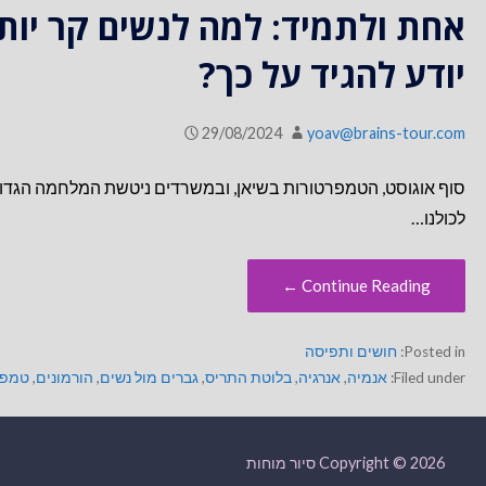
אחת ולתמיד: למה לנשים קר יותר
יודע להגיד על כך?
29/08/2024
yoav@brains-tour.com
סוף אוגוסט, הטמפרטורות בשיאן, ובמשרדים ניטשת המלחמה הגדולה ב
לכולנו…
Continue Reading ←
Posted in:
חושים ותפיסה
Filed under:
אנמיה
,
אנרגיה
,
בלוטת התריס
,
גברים מול נשים
,
הורמונים
,
טמפר
Copyright © 2026 סיור מוחות