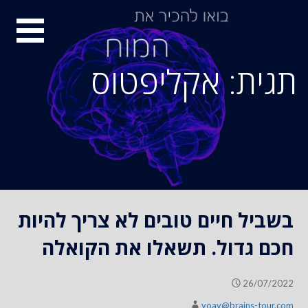
S
סיור
k
i
מוחות
p
תגית: אקליפטוס
t
o
c
o
n
t
e
n
בשביל חיים טובים לא צריך להיות
t
חכם גדול. תשאלו את הקואלה
26/07/2022
yoav@brains-tour.com