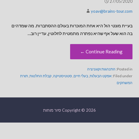
27/05/2020
yoav@brains-tour.com
בעיית מונטי הול היא אחת המוכרות בעולם ההסתברות. מה שמדהים
בה הוא שעל אף שהיא נפתרה מתמטית לחלוטין, עדיין רוב…
Continue Reading ←
Posted in:
התנהגות וקוגניציה
Filed under:
אפקט הבעלות
,
בעלי חיים
,
סטטיסטיקה
,
קבלת החלטות
,
תורת
המשחקים
Copyright © 2026 סיור מוחות