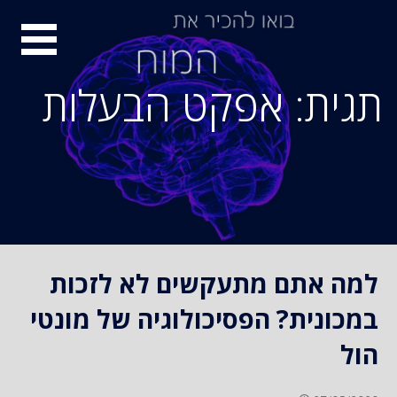
S
סיור
k
i
מוחות
p
תגית: אפקט הבעלות
t
o
c
o
n
t
e
n
למה אתם מתעקשים לא לזכות
t
במכונית? הפסיכולוגיה של מונטי
הול