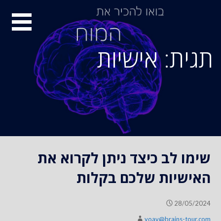
S
סיור
k
i
מוחות
p
תגית: אישיות
t
o
c
o
n
t
e
n
שימו לב כיצד ניתן לקרוא את
t
האישיות שלכם בקלות
28/05/2024
yoav@brains-tour.com