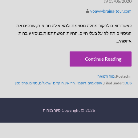
03/06/2020
yoav@brains-tour.com
כאשר רוצים לחקור מחלה מסוימת ולמצוא לה תרופות, עורכים את
הניסויים תחילה על בעלי חיים. החיות המשתתפות בניסוי עוברות
איזשהי…
Continue Reading ←
Posted in:
מוח ורפואה
DBS
Filed under:
,
אופיאטים
,
דופמין
,
הרואין
,
חוקרים ישראלים
,
סמים
,
פרקינסון
Copyright © 2026 סיור מוחות