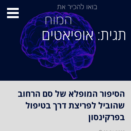
S
סיור
k
i
מוחות
p
תגית: אופיאטים
t
o
c
o
n
t
e
n
הסיפור המופלא של סם הרחוב
t
שהוביל לפריצת דרך בטיפול
בפרקינסון