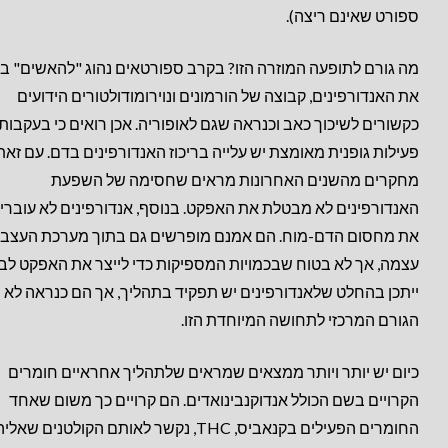
ספורט שאינם ריצה).
מה גורם לתופעה המוזרה הזו? בקרב ספורטאים נהוג "להאשים" ב
את האנדורפינים, קבוצה של הורמונים ונוירומודולטורים הידועים
כקשורים לשיכוך כאב וכנראה שגם לאופוריה. אכן רואים כי בעקבות
פעילות גופנית מאומצת יש עלייה בריכוז האנדורפינים בדם. עם זאת
מחקרים מהשנים האחרונות מראים שחסימה של השפעת
האנדורפינים לא מבטלת את האפקט. בנוסף, אנדורפינים לא עוברי
את מחסום הדם-מוח. הם אמנם מופרשים גם בתוך מערכת העצבי
עצמה, אך לא בטוח שבכמויות המספיקות כדי לייצר את האפקט לבד
ייתכן בהחלט שלאנדורפינים יש תפקיד בתהליך, אך הם כנראה לא
הגורם המרכזי לתחושה המיוחדת הזו.
כיום יש יותר ויותר ממצאים שמראים שלתהליך אחראיים חומרים
הקרויים בשם הכולל אנדוקנבינואדים. הם קרויים כך משום שאחד
החומרים הפעילים בקנאביס, THC, נקשר לאותם הקולטנים שא