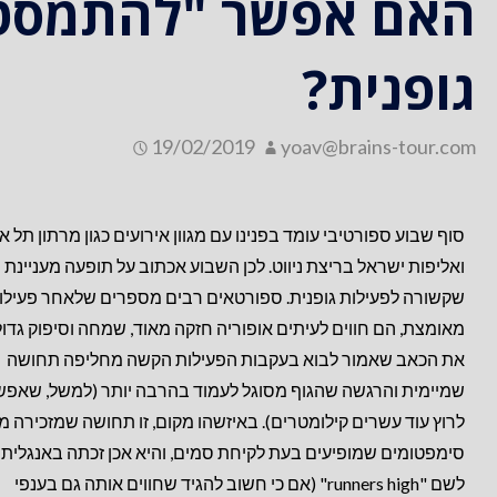
האם אפשר "להתמסטל
גופנית?
19/02/2019
yoav@brains-tour.com
סוף שבוע ספורטיבי עומד בפנינו עם מגוון אירועים כגון מרתון תל א
ואליפות ישראל בריצת ניווט. לכן השבוע אכתוב על תופעה מעניינת
שקשורה לפעילות גופנית. ספורטאים רבים מספרים שלאחר פעילו
מאומצת, הם חווים לעיתים אופוריה חזקה מאוד, שמחה וסיפוק גדול
את הכאב שאמור לבוא בעקבות הפעילות הקשה מחליפה תחושה
שמיימית והרגשה שהגוף מסוגל לעמוד בהרבה יותר (למשל, שאפש
לרוץ עוד עשרים קילומטרים). באיזשהו מקום, זו תחושה שמזכירה מ
סימפטומים שמופיעים בעת לקיחת סמים, והיא אכן זכתה באנגלית
לשם "runners high" (אם כי חשוב להגיד שחווים אותה גם בענפי