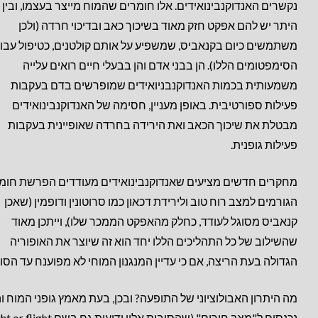
נקשרים האנדוקנבינואידים. אלו חומרים שהמוח מייצר בעצמו, ובין
היתר יש להם אפקט חזק מאוד בשיכוך כאב ובדיכוי חרדה (ולכן
משתמשים כיום בקנאביס, שמשפיע על אותם קולטנים, כטיפול עבו
הסימפטומים הללו). הן בבני אדם והן בבעלי חיים רואים עלייה
משמעותית בכמות האנדוקנבניואידים שמופרשים בדם בעקבות
פעילות ספורטיבית. באופן מעניין, חסימה של האנדוקנבינואידים
מבטלת את שיכוך הכאב ואת הירידה בחרדה שאופיינית בעקבות
פעילות גופנית.
מחקרים חדשים מציעים שאנדוקנבינואידים מעודדים הפרשת חומ
הגורמים למצב רוח טוב ולירידת דכאון כמו סרוטונין ודופמין (שאכן
קנאביס מסוגל לעודד, כחלק מהאפקט הממכר שלו), וייתכן מאוד
שהשילוב של כל התהליכים הללו יחד הוא זה שיוצר את האופוריה
הגדולה בעת הריצה, אם כי עדיין המנגנון המוחי לא מפוענח עד הסוף
מה היתרון האבולוציוני של התופעה? ובכן, בעת מאמץ גופני המוח ו