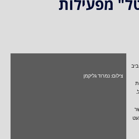
" מפעילות
ביב
צילום: נמרוד גליקמן
ת
.
ר
עט