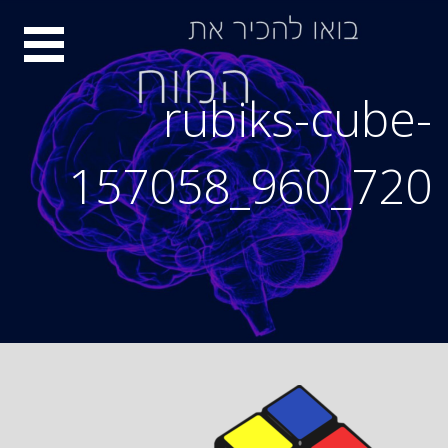
Ski
סיור
t
conten
מוחות
rubiks-cube-
157058_960_720