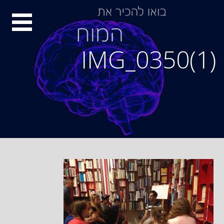
Ski
סיור
t
conten
מוחות
IMG_0350(1)