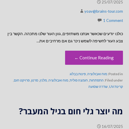
25/07/2025
yoav@brains-tour.com
1 Comment
כולנו יודעים שכאשר אנחנו משתזפים, גוון העור שלנו מתכהה. הקשר בין
צבע העור לחשיפה לשמש ניכר גם אם מרחיבים את…
Continue Reading ←
Posted in:
מוח ואבולוציה
,
פינות בבלוג
Filed under:
התפתחות
,
חומצה פולית
,
מוח ואבולוציה
,
מלנין
,
סרטן
,
פרויקט חום
,
קרינת UV
,
שדרה שסועה
מה יוצר גלי חום בגיל המעבר?
16/07/2025