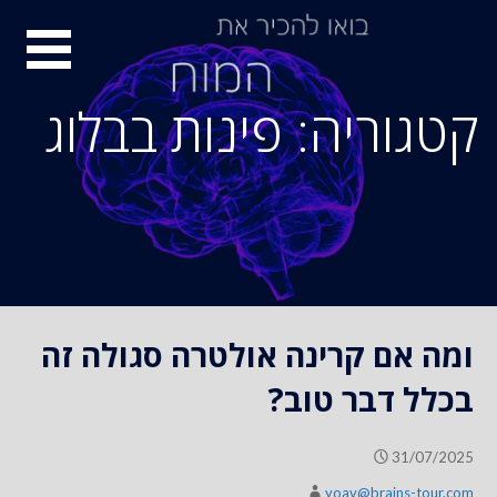
S
סיור
k
i
מוחות
p
קטגוריה: פינות בבלוג
t
o
c
o
n
t
e
n
ומה אם קרינה אולטרה סגולה זה
t
בכלל דבר טוב?
31/07/2025
yoav@brains-tour.com