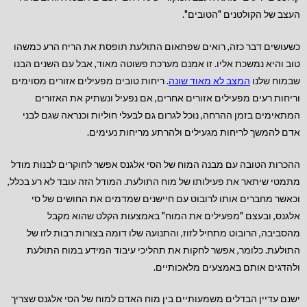
העצב של הקולטנים "הטובים".
כשעושים דבר כזה, רואים שפתאום התולעת תופסת את הריח הרע כמשהו
טוב והיא נמשכת אליו. זו אמנם מערכת פשוטה מאוד, אבל עם השנים הבנו
שבמוח שלנו
המצב לא מאוד שונה
. ריחות טובים מפעילים אזורים מסוימים
וריחות רעים מפעילים אזורים אחרים, אם נפעיל ונשתיק את האזורים
המתאימים בזמן ההרחה, נוכל לגרום גם לבעלי חוליות וכנראה שגם לבני
אדם להמשך לריחות מגעילים ולהרתע מריחות נעימים.
ההכרות הטובה עם מבנה המוח של הסי אלגנס אפשר לחוקרים לבנות מודל
מתמטי שיתאר את פעילותו של מוח התולעת. המודל הזה עובד לא רע בכלל,
וכאשר מחברים אותו לרובוט עם חיישנים שמדמים את החושים של סי
אלגנס, ובעצם "מפעילים את המוח" באמצעות הקלט שהוא מקבל
מהסביבה, הרובוט מתחיל לזוז, והתנועה שלו דומה בצורות רבות לזו של
התולעת. כלומר, אפשר לחקות את תהליכי עיבוד המידע במוח התולעת
ולהדגים אותם באמצעים מלאכותיים.
ישנם עדיין הבדלים משמעותיים בין מוח האדם למוח של הסי אלגנס שצריך