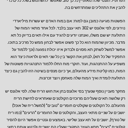
הפרופיל הגנטי שלה מאופיין כל כך טוב שאפשר להשתמש בשלל כלים כדי
להבין את התהליכים שמתרחשים בה.
הפשטות מגיעה כמובן גם למוח: אם במוח האדם יש עשרות מיליארדי
נוירונים, לסי אלגנס יש 302 תאי עצב בלבד. לכל אחד מתאי המוח של
התולעת יש שם משלו, ואנחנו יודעים להגיד עם אילו תאים בדיוק כל תא
מדבר. מכיוון שהמוח הוא כל כך פשוט אפשר לבחון ממש כל מרכיב בתוכו.
אפשר למשל לשתק תא מסוים ולבדוק איזו יכולת נפגעה (וכך ללמוד על
התפקיד של כל תא), לבחון את הקשר בין כל שני תאים ולראות כיצד הוא
משפיע על ההתנהגות, ועוד. חוקרי מוח החלו ללמוד התנהגויות פשוטות של
המוח, כמו קליטת מידע מהעולם, אך כיום מנסים בשיטה הזו להבין גם כיצד
התולעת לומדת ואיך המוח שלה מאחסן ויוצר זכרונות.
מחקר מעניין נוסף שנערך בסי אלגנס בחן את חוש הריח שלה. לסי אלגנס יש
רק שלושה תאים שעליהם מרוכזים הקולטנים שאחראים לחישת הריח
מהעולם. כל הקולטנים שקולטים חומרים "טובים" (למשל ריח של אוכל)
יושבים על שניים מתאי העצב, והקולטנים של החומרים "הרעים" (כמו ריח
של טורף), יושבים על תא עצב שלישי. באמצעים גנטיים אפשר היום להסיר
קולטנים "רעים" מתא העצב המקורי שעליו הם יושבים ולבטא אותם בתאי