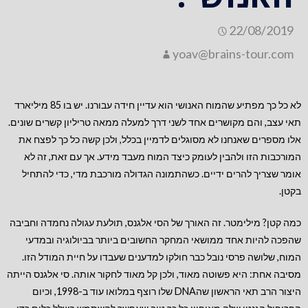
22/08/2019
yoav@brains-tour.com
לא כל כך מפתיע שהמוח האנושי הוא עדיין חידה עבורנו. יש בו 85 מיליארד
תאי עצב, והם מקושרים אחד לשני דרך למעלה ממאה טריליון קשרים שונים.
אלו מספרים שאנחנו לא מסוגלים לדמיין בכלל, ולכן קשה כל כך לפצח את
המורכבות הזו ולהבין לעומק כיצד המוח מעבד מידע. אך עם זאת, זה לא
אומר שצריך להרים ידיים. כשהתמונה הגדולה מורכבת מדי, כדי להתחיל
בקטן.
כמה קטן? מילימטר. זה האורך של הסי אלגנס, תולעת עגולה נחמדה וחביבה
שהפכה להיות אחד ממושאי המחקר החשובים ביותר בביולוגיה ובמדעי
המוח, שלושה פרסי נובל כבר חולקו למדענים שעבדו על חיית המודל הזו.
מסיבה אחת: היא פשוטה מאוד, ולכן קל מאוד לחקור אותה. סי אלגנס הייתה
היצור הרב תאי הראשון שהDNA שלו רוצף במלואו עוד ב-1998, וכיום