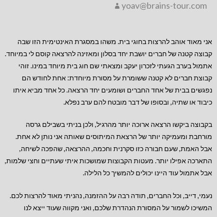
yoav@brains-tour.com
אני מאוד אוהב להרצות בחוגי בית. משהו במסגרת האינטימית הזו שבה
קבוצה קטנה של חברים יושבת יחד בסלון ומאזינה להרצאה קוסם לי במיוחד.
אתמול בערב הגעתי לזכרון יעקב ומצאתי שם חוג בית מיוחד במינו. זוהי
קבוצת חברים לא קטנה ששומרת על מסורת מיוחדת: אחת לחודש הם
נפגשים בבית של אחד החברים ושומעים יחד הרצאה. כל אחד מביא איתו
כיבוד או שתיה, ובסופו של דבר מובטח להם ערב נפלא.
בקבוצה ביקשו הרצאה ארוכה יותר מהרגיל, ולכן בניתי בשבילם גרסה
מורחבת ומעמיקה יותר של הרצאת המיתוסים
שאותה אני נותן לא אחת.
אבל האמת, שעם חבורה כזו סקרנית וחכמה, ההרצאה, שהפכה לשיחה,
התארכה אפילו יותר. מעטות הקבוצות שמושכות איתי שעתיים וחצי שלמות,
אבל אתמול עוד היינו יכולים להמשיך כל הלילה.
נעמי, דייב, וכל החברים, תודה רבה על ההזמנה, נהניתי מאוד להרצות לכם.
המשיכו לשמור על המסורת הנהדרת שלכם, ואני מקווה שעוד ייצא לנו