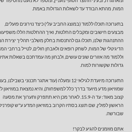
ומאתגרת, ובעיני התוצר הסופי מעניין, ומספר לא מעט מהסיפור של
המוח, מהתא הבודד עד לשאלות הגדולות באמת.
בתערוכה תוכלו ללמוד (במוצג החביב עלי) כיצד נוירונים פועלים,
מבצעים חישובים ומקבלים החלטות, ואיך ההחלטות הללו משפיעות
ההתנהגות שלנו, תוכלו גם להתנסות בחלק משלבי תהליך יצירת המ
הדיגיטלי של המוח, לשחק רופאים ולאבחן חולים, לטייל ברחבי המו
וללמוד מה אזורים שונים עושים, ולבחון מה עמדתכם בשאלות אתיו
גדולות שקשורות למוח.
התערוכה מיועדת לגילאי 12 ומעלה (עוד אתגר תכנוני בשבילנו, בע
שמוזיאון מדע מיועד בדרך כלל למשפחות), והיא נמצאת במוזיאון לז
קצוב מאוד: עד ה-15.9. לאחר מכן היא תתפרק ותערוך את מסעה
הראשון לפולין, שם תוצג בסתיו הקרוב במוזיאון המדע ע"ש קופרניק
שבורשה.
אתם מוזמנים להגיע לבקר!