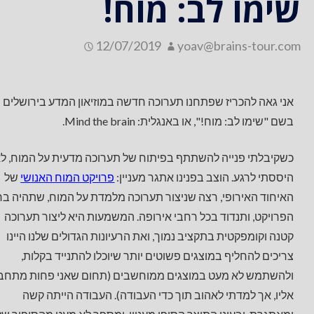
שימו לב: מוח!
12/07/2019
yoav@brains-tour.com
אני גאה להכריז שפתחנו תערוכה חדשה במוזיאון המדע בירושלים
בשם "שימו לב: מוח!", או באנגלית: Mind the brain.
כשקיבלתי פנייה להשתתף בפיתוח של תערוכה מדעית על המוח, ל
היססתי לרגע. הוצב בפנינו אתגר מעניין:
פרויקט המוח האנושי
של
האיחוד האירופי, רצה שניצור תערוכה מלמדת על המוח, שתהיה בר
הפרויקט, ותנדוד בכל רחבי אירופה. המשמעות היא ליצור תערוכה
קטנה וקומפקטית בתקציב נמוך, ואת הרעיונות הגדולים שלנו היינו
צריכים להחליף במוצגים פשוטים יותר שיוכלו להתנייד בקלות,
ולהשתמש לא מעט במוצגים ממוחשבים (תחום שאני פחות מתחב
אליו, אך למדתי לאהוב תוך כדי העבודה). העבודה הייתה קשה