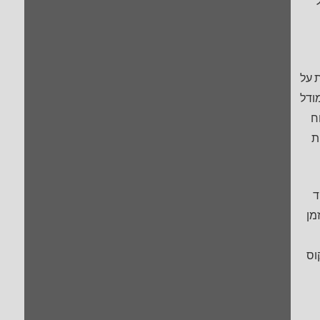
 על
ודל
ח
ת
וד
מן
וס