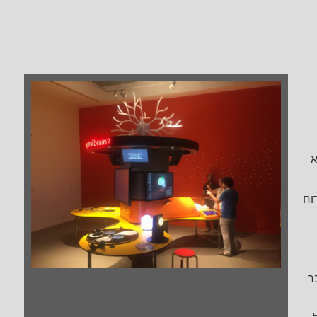
א
וח
ר