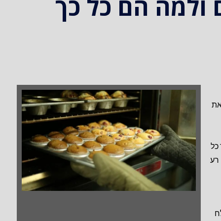
 ולמה הם כל כך
את
כל
 רע
ח