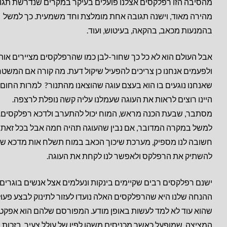
מהסיבה הזו רפלקסים אצלנו פועלים בעיקר במקרים שנדרשת תגו
מהירה מאוד, וישנה תגובה אחת מומלצת וחד משמעית. כך למשל
בהמנעות מכאב, בהקאה, בעיטוש, ועוד.
אבל העולם הוא לא כל כך שחור-לבן כמו שהרפלקסים מציירים אותו
ולפעמים אנחנו כן צריכים להפעיל שיקול דעת. מה קורה אם המשט
שאנחנו נוגעים בו הוא בעצם עוגה שהוצאנו מהתנור? למרות החום,
היינו רוצים לראות את העוגה שעמלנו עליה קשה נופלת לרצפה.
מסתבר, שבעת הכנה מראש, המוח יכול להתערב ולדכא רפלקסים. 
למשל במקרה המדובר, אם נבין שהעוגה תהיה חמה אבל בכל זאת 
חשובה לנו מספיק, מערכת שיכוך הכאב במוח תשלח אות מדכא שי
להשתיק את הרפלקס ולאפשר לנו לקחת את העוגה.
ישנם רפלקסים רבים שקיימים בינקות ונעלמים אצל אנשים בוגרים.
ההנחה שלנו היא שהרפלקסים האלה נועדו לעזור לתינוק לבצע פעול
שהוא עוד לא למד לעשות באופן מודע. המפורסם שלהם הוא אפקט
המציצה, שמופעל כאשר מכניסים משהו לפיו של עולל צעיר. בזכות