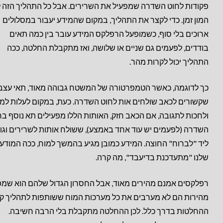
פקודות לחוט השדרה שמפעיל את השרירים. אבל כל התהליך הזה 
המון זמן. כדי לקצר את התהליך, במקום שהמידע יעבור במסלולים
ארוכים בלי סוף, כשמופעל הרפלקס המידע עובר בין כמה תאים
בודדים, לפעמים גם שניים או שלושה, ואז מתקבלת החלטה, ככה
התהליך יכול לקרות מהר.
כך לדוגמה, כאשר הטמפרטורה של המשטח גבוהה מאוד, תאי עצב
שקשורים לכאב שולחים אות לחוט השדרה. כעת, במקום לעלות למ
ולחכות לתגובה, אם הכאב חזק, האותות הללו מפעילים תא נוסף בח
השדרה (לפעמים יש עוד אחד באמצע), ששולח אותות לשרירים וגו
ליד "לברוח" החוצה. המידע כמובן מגיע בהמשך למוח, ככה המודע
שלנו "מתעדכנת בדיעבד", מה קרה.
רפלקסים אמנם מהירים מאוד, אבל החסרון הגדול שלהם הוא שמ
מהירות הם לא מערבים את כל מערכות המוח ששותפות לתהליך ק
ההחלטות בדרך כלל. לכן ההחלטה מתקבלת בלי הרבה חשיבה.