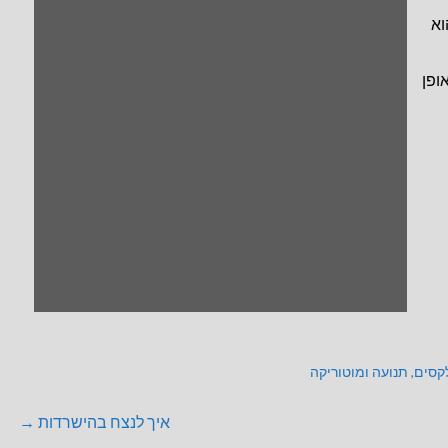
וא
ופן
קסים
,
תנועה ומוטוריקה
איך לנצח בהישרדות →