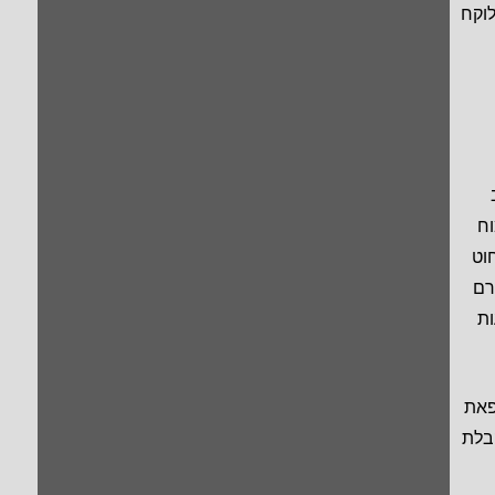
לוקח
וח
וט
רם
ות
פאת
בלת