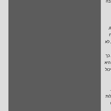
בה
,
ח
 לא
כך
היא
כול
ות