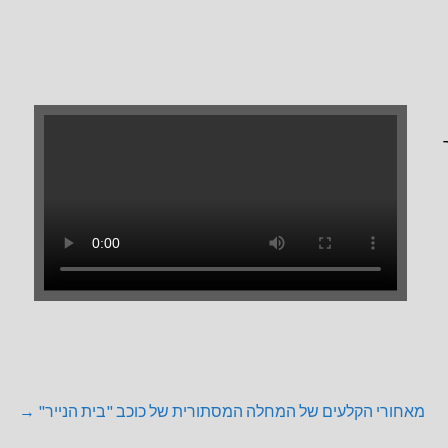
מאחורי הקלעים של המחלה המסתורית של כוכב "בית הנייר" →