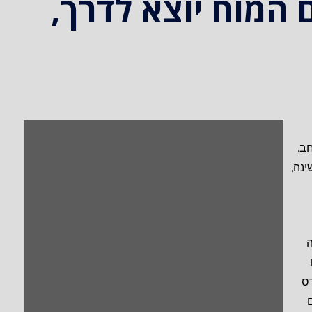
המוח יוצא לדרך,
ב,
ינה,
ה
ס