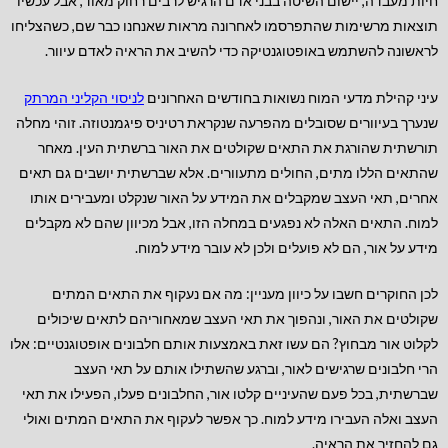
חיות מעבדה, יישום השיטה בבני אדם הרגיש לרבים רחוק מאוד, אבל עכשיו
תוצאות מרשימות שהתפרסמו לאחרונה מראות שאנחנו כבר שם, כשהצליחו
לראשונה להשתמש באופטוגנטיקה כדי להשיב את הראיה לאדם עיוור.
עיני קהילת מדעי המוח נשואות בחודשים האחרונים
לניסוי הקליני המרתק
שנערך בעיוורים שסובלים מהפרעה שנקראת רטיניס פיגמנטוזה. זוהי מחלה
תורשתית שהורגת את התאים שקולטים את האור ברשתית העין. מאחר
שהתאים הללו מתים, החולים מתעוורים. אלא שברשתית יושבים גם תאים
אחרים, תאי העצב שמקבלים את המידע על האור שנקלט ומעבירים אותו
למוח. התאים האלה לא נפגעים במחלה הזו, אבל מכיוון שהם לא מקבלים
מידע על אור, הם לא פועלים ולכן לא עובר מידע למוח.
לכן החוקרים חשבו על כיוון מעניין: מה אם נעקוף את התאים המתים
שקולטים את האור, ונהפוך את תאי העצב שמאחוריהם לתאים שיכולים
לקלוט אור מבחוץ? הם עשו זאת באמצעות אותם חלבונים אופטוגנטיים: אלו
הרי חלבונים שרגישים לאור, וברגע שהשתילו אותם על תאי העצב
שברשתית, בכל פעם שהעיניים קלטו אור, החלבונים פעלו, הפעילו את תאי
העצב ואלה העבירו מידע למוח. כך אפשר לעקוף את התאים המתים ואולי
גם להחזיר את הראיה.