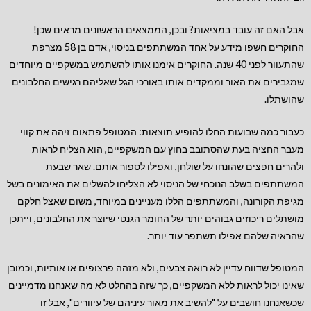
אבל האם זה עובד במציאות? ובכן, הממצאים הראשונים מראים שכן!
החוקרים חשפו מידע על אחד המשתתפים בניסוי, אדם בן 58 מצרפת
שהתעוור לפני 40 שנה. החוקרים אימנו אותו להשתמש במשקפיים מיוחדים
שמגבירים את האור וממקדים אותו באורכי הגל שאליהם רגישים החלבונים
שהושתלו.
כעבור כמה שבועות החלו להופיע תוצאות: המטופל פתאום זיהה את קווי
מעבר החציה בעת שהסתובב בחוץ עם המשקפיים, הוא הצליח לראות
ולהרים חפצים שהונחו על שולחן, ואפילו לספור אותם. שאר שבעת
המשתתפים בשלב הנוכחי של הניסוי לא הצליחו להשלים את האימונים בשל
מגיפת הקורונה, והמשתתפים הללו מעניינים במיוחד, משום שאצל חלקם
מושתלים ריכוזים גבוהים יותר של החומר הגנטי שיוצר את החלבונים, וייתכן
שהראיה שלהם אפילו תשתפר עוד יותר.
המטופל שדווח עדיין לא רואה צבעים, ולא מזהה פרצופים או אותיות, וכמובן
שאינו יכול לראות ללא המשקפיים, כך שזה בהחלט לא מה שאנחנו מדמיינים
שכשאנחנו חושבים על "להשיב את מאור עיניהם של עיוורים", אבל זו