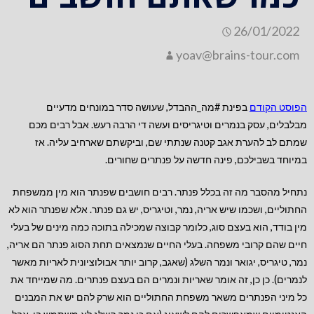
26/01/2022
yoav@brains-tour.com
הפוסט הקודם
בפינת #מה_ההבדל, שעושה סדר במונחים מדעיים
מבלבלים, עסק בנמרים וטיגריסים ועשה די הרבה רעש. אבל רבים מכם
שמתם לב להערת אגב קטנה שנתתי שם, וביקשתם שארחיב עליה. אז
במיוחד בשבילכם, פינה חדשה על פנתרים שחורים.
נתחיל מהסבר מה זה בכלל פנתר. רבים חושבים שפנתר הוא מין ממשפחת
החתוליים, ושכמו שיש אריה, נמר, וטיגריס, יש גם פנתר. אלא שפנתר הוא לא
מין בודד, הוא בעצם סוג, כלומר קבוצה שמכילה בתוכה כמה מינים של בעלי
חיים שהם קרובי משפחה. בעלי החיים שנמצאים תחת הסוג פנתר הם אריה,
נמר, טיגריס, יגואר ונמר השלג (שאגב, קרוב יותר אבולוציונית לאריות מאשר
לנמרים). כן כן, זה אומר שאריות ונמרים הם בעצם פנתרים. מה שמייחד את
כל מיני הפנתרים משאר משפחת החתוליים הוא שרק להם יש את המבנים