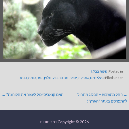
Posted in:
פינות בבלוג
Filed under:
בעלי חיים
,
גנטיקה
,
יגואר
,
מה ההבדל
,
מלנין
,
נמר
,
פומה
,
פנתר
← החל מהשבוע – הבלוג מתחיל
האם קנאביס יכול לעצור את הקורונה? →
להתפרסם באתר "הארץ"!
Copyright © 2026 סיור מוחות