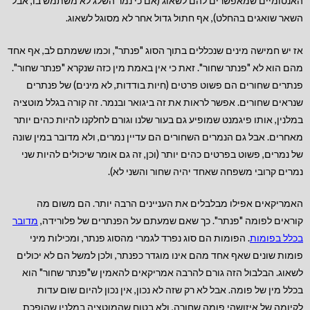
האנטומיים שמאפשרים להם לשאוג (אם כי נמר השלג לא משתמש בו, אבל
השאר שואגים בהחלט), אף חתול גדול אחר לא מסוגל לשאוג.
אז יש חמישה מינים שנכללים בתוך הסוג "פנתר", וכמו ששמתם לב, אף אחד
מהם הוא לא "פנתר שחור". זאת כי אין באמת מין כזה שנקרא "פנתר שחור".
פנתרים שחורים הם פשוט פרטים (חיות בודדות, לא מינים) של פנתרים
שנראים שחורים. אפשר לראות את זה ביגואר ובנמר. זה קורה בגלל מוטציה
במלנין, אותו פיגמנט שמופיע גם בעור שלנו וגורם לחלקנו להיות כהים יותר
מאחרים. אבל גם הנמרים השחורים הם עדיין נמרים, ולא מדובר במין שונה
של נמרים, פשוט בפרטים כהים יותר (וכן, זה גם אומר שיכולים להיות שני
נמרים קרובי משפחה שאחד יהיה שחור והשני לא).
האמריקאים אפילו מבלבלים את העניינים הרבה יותר. הם משום מה
קוראים לפומה "פנתר". כך שאם שמעתם על הפנתרים של פלורידה,
מדובר
בכלל בפומות
. הפומות הם סוג נפרד לגמרי מהסוג פנתר, ומכילות מיני
פומות שונים שאף אחד מהם אינו מוגדר כפנתר, ולכן למשל הם לא יכולים
לשאוג. הבלבול הזה גורם להרבה אמריקאים להאמין ש"פנתר שחור" הוא
בכלל מין של פומה. אבל לא רק שזה לא נכון, אין נכון להיום שום עדות
לקיומה של איזושהי פומה שחורה, ולא בטוח שהמוטציה במלנין שהופכת