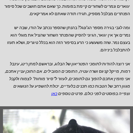
יגוארים ונמרים לשחורים קיימת בפומות. כך שאם אתם חושבים שכל סיפור
הפנתרים מבלבל מספיק, תגידו תודה שאתם לא אמריקאים.
ומה לגבי בגירה מספר הג'ונגל? בהנתן שהספר נכתב על הודו, שבה יש
נמרים אך אין יגואר, הגיוני להסיק שהפנתר השחור שהציל את מוגלי הוא
בעצם נמר. שזה משעשע כי הרע בסיפור הזה הוא בכלל טיגריס, ושלא תעזו
להתבלבל ביניהם.
אני רוצה להודות לתומכי הפטריאון של הבלוג, ובראשם למתן רינג, עינבל
רמות, מייקל קניגס ושרה עטיה, התומכים המובילים.
אם התוכן עניין אתכם,
אני מזמין אתכם להפוך גם לתומכים, לעזור ל"סיור מוחות" לצמוח ולקבל
מגוון רחב של הטבות כמו תכנים בלעדיים, יכולת להשפיע על הנושאים
וצפייה בפוסטים לפני כולם. פרטים נוספים
כאן