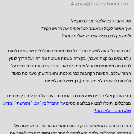
yoav@brains-tour.com
מה ההבדל בין אלצהיימר לדמנציה?
איך אפשר לקבל טראומה כשדופקים את הראש בקיר?
ולמה אין לכם בכלל אונה שמאלית במוח?
"מה ההבדל" באה לעשות סדר בכל מיני מונחים מבלבלים שקשורים למוח
(ולפעמים גם קצת מעבר), בקצרה, בשפה פשוטה ונהירה, ועל הדרך לנפץ
לכם כמה מיתוסים ולהפיל אסימונים לגבי הדרך שבה אתם מדברים על
המוח שלכם. הפינות הקרובות כבר מוכנות, והאמת שהן מעניינות מאוד
(לפחות לדעתי הלא משוחדת), כך שיש למה לצפות.
חדי הזכרון אולי זוכרים שבעצם כבר הסברתי בעבר על הבדלים בין מונחים
מבלבלים. תוכלו למצוא בבלוג
פוסטים
על ההבדל בין "גנטי" ותורשתי"
ו
מדוע
שלג מפשיר ולא נמס?
הפינה החדשה מתאפשרת רק בזכות תומכי הפטריאון. המשמעות של
התמיכה הכלכלית שלהם היא לספק לי יותר זמן ומשאבים כדי לשפר את