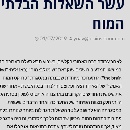
עשר השאלות הבלתי פ
המוח
01/07/2019
yoav@brains-tour.com
לאחר עבודה רבה מאחורי הקלעים, בשבוע הבא תעלה תערוכה ח
במוזיאון המדע בירושלים שנקראת "שימו 
the brain"). זו תערוכה מיוחדת שנבנתה במסג
רת "פרויקט המוח
האנושי" של האיחוד האירופי, וצפויה לנדוד בכל היבשת – אחרי שת
את שלושת החודשים הקרובים בארצנו, היא תטוס לפולין בסתיו הקר
הייתי חלק מצוות הפיתוח של התערוכה, ואחד הדברים שעשיתי
במסגרתה הוא לחשוב על 10 השאלות הגדולות ביותר שנותרו בלת
פתורות בתחום המוח. מכיוון שהמוח כל כך מסתורי, זה היה אתגר 
מאוד, אך זו הזדמנות טובה לשתף אתכם בתוצאות. אז קבלו את