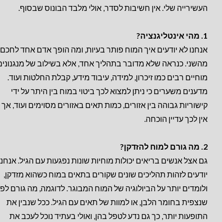
העשירייה שלי. אין חשיבות לסדר, אולי מלבד הבונוס שבסוף.
1. מהי אינטליגנציה?
אנחנו לא יודעים איך המוח פותר בעיות, ומה הופך אדם אחד לחכם 
מהשני. כנראה שלא מדובר בתהליך אחד, אלא בשילוב של מנגנונים
מוחיים רבים כמו זיכרון, למידה, עיבוד מידע, קבלת החלטות ועוד.
מדענים משערים כי ניתן למצוא לכך ביטוי במוח בין היתר על ידי
קישוריות גבוהה בין אזורים, כמות תאים באזורים מסוימים ועוד, אך כ
אין לכך עדיין הוכחה.
2. מה גורם למוח להזדקן?
גם אצל אנשים בריאים יכולות מוחיות שונות נפגעות עם הגיל. אנחנו
יודעים לזהות תהליכים שונים שקורים בתאים במוח כשהוא מזדקן,
ולומדים יותר על הביולוגיה של המוח המבוגר. לדוגמה, מה גורם לפ
שנצפית בחומר הלבן, או למוות של תאים עם הגיל. ככל שנבין את
התופעות יותר, כך גם נדע לטפל בהן, ואולי בעתיד נוכל לעכב את