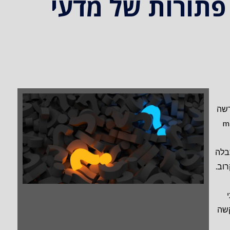
תורות של מדעי
דשה
לב: מוח" (באנגלית: "mind
בלה
וב.
י
קשה