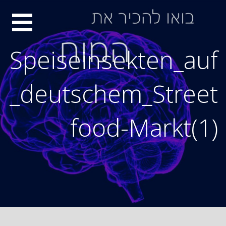
Ski
סיור
t
conten
מוחות
Speiseinsekten_auf
_deutschem_Street
food-Markt(1)