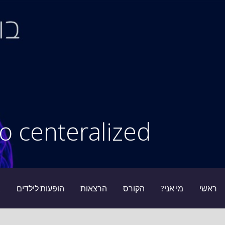
Ski
t
conten
סיור מוחות
o centeralized
ראשי
מי אני?
הקורס
הרצאות
הופעות לילדים
ב