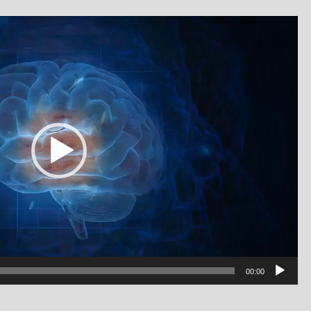
נגן
וידאו
00:00