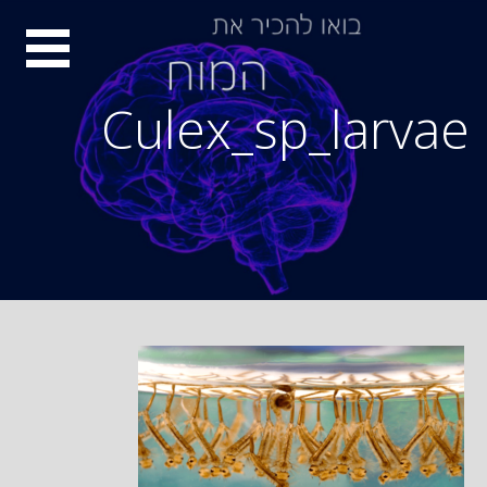
Ski
סיור
t
conten
מוחות
Culex_sp_larvae