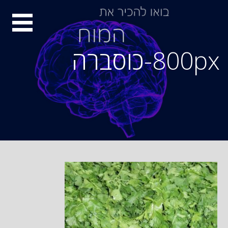
Ski
סיור
t
conten
מוחות
800px-כוסברה