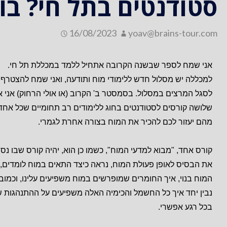
סטודנטים בתל חי? בוא
16/08/2023
yoav@brains-tour.com
אני שמח לספר שבשנה הקרובה אתחיל ללמד במכללת תל חי.
למכללה יש מסלול חדש ללימודי מוח ותודעה, ואני שמח להצטרף
לסגל המרצים במסלול. בסמסטר ב' הקרוב (או אולי הרחוק) אני א
שלושה קורסים לסטודנטים בחוג ללימודים רב תחומיים שכל אחד
מהם יעזור לכם להכיר את המוח בצורה אחרת לגמרי.
קורס אחד, "מבוא למדעי המוח", כשמו כן הוא, יהיה קורס שבו נס
את הבסיס לאופן פעולת המוח, נראה כיצד התאים במוח לומדים, 
המוח בנוי, איך החומרים שמופרשים במוח משפיעים עלינו, וכמובן
נבין יחד איך כל החשמל והכימיה האלה משפיעים על ההתנהגות ש
בכל רגע אפשרי.