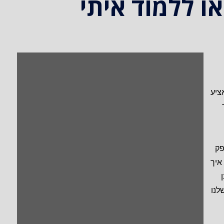
ו ללמוד איתי
ציע
פק
איך
לנו