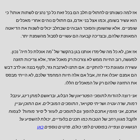
אז למה כשנותנים לחתולים חלב הם בכל זאת כל כך נהנים לשתות אותו? כי
הוא עשיר בשומן, וכמו אצל בני אדם, גם חתולים נוהים אחרי מאכלים
שומניים. אלא שהשומן והסוכר הגבוהים שבחלב יכולים לשנות את הדיאטה
המאוזנת שלהם, ובצריכה קבועה הם עשויים לסבול מהשמנת יתר.
אז אכן, לא כל מה שלימדו אותנו בגן בהקשר של "מה אוכלת כל חיה" נכון.
למעשה, רוב החיות ממש לא צורכות רק מאכל אחד, אלא צריכות תזונה
עשירה ומגוונת כדי להתקיים. אם תתנו לארנבת גזר, לקוף בננה או לדב דבש
הם אמנם יאכלו את זה, אבל אם אלה חיות המחמד שלכם, לא הייתי מבסס
את התזונה שלהם רק על המאכלים הללו.
אני רוצה להודות לתומכי הפטריאון של הבלוג, ובראשם למתן רינג, עינבל
רמות, שרה עטיה ושריתי סקויאר, התומכים המובילים.
אם התוכן עניין
אתכם, אני מזמין אתכם להפוך גם לתומכים, לעזור ל”סיור מוחות” לצמוח
ולקבל מגוון רחב של הטבות כמו תכנים בלעדיים, יכולת להשפיע על
הנושאים וצפייה בפוסטים לפני כולם. פרטים נוספים
כאן