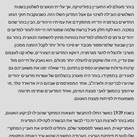
בוהר מעולם לא התעניין בפוליטיקה, אך עליית הנאצים לשלטון בשנות
השלושים הובילה לשינוי גם אצל המדען השלו הזה. כשבעקבות חוקי הגזע
החדשים בגרמניה הדיחו מתפקידם את עמיתיו היהודים, הבין בוהר שהם
בסכנה. הוא לקח חלק פעיל ברשת שלמה שמטרתה הייתה לעזור למדענים
יהודים גרמנים להמלט למדינות בטוחות מחוץ להשפעה הנאצית. בוהר גם
הבין שבעוד שלפרופסור מכובד יש סיכוי גדול יותר לקבל הזמנה ממכון
מערבי ולהצליח להגר מגרמניה, דווקא המדענים הצעירים, שלא קנו לעצמם
שם עדיין, היו אלו שזקוקים להצלה יותר מכולם. הוא נאבק על חייהם מול
קרנות גדולות שהשקיעו כספים בתחום, כדי שאלה יפנו את משאביהם גם
לצעירים. בתפקידו, בוהר היה מעורב בהצלתם של עשרות מדענים יהודים
שהיגרו לבריטניה ולארה"ב. אחד המפורסמים שבהם היה אדוארד טלר, מי
שיהפוך בהמשך לאבי פצצת המימן, ואחד המדענים שתרמו תרומה
משמעותית לפיתוח פצצת האטום.
בשנת 1939 כאשר החלו להתבשר תוצאות המחקר שהובילו לביקוע האטום,
נסע בוהר לארצות הברית כדי לבשר את הבשורה לקהילה המדעית
האמריקאית. הוא נשאר לסמסטר שלם, והחליט להסיט את העניין המחקרי
שלו לטובת פיסיקת הגרעין, העבודה החשובה שהוא ערך באותה התקופה,