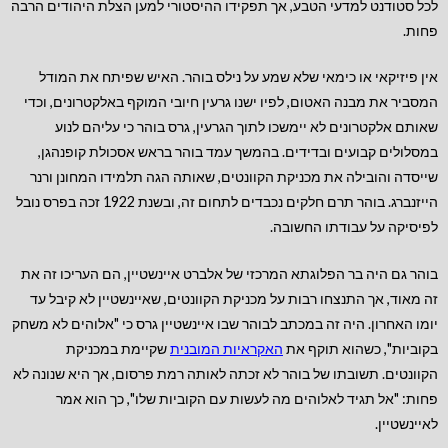
לכל סטודנט למדעי הטבע, אך תפקידו ההיסטורי למען הצלת היהודים הרבה
פחות.
אין פיזיקאי או כימאי שלא שמע על נילס בוהר. האיש שפיתח את המודל
המסביר את מבנה האטום, לפיו ישנו גרעין חיובי המוקף באלקטרונים, וכדי
שאותם אלקטרונים לא יימשכו לתוך הגרעין, גרס בוהר כי עליהם לנוע
במסלולים קבועים ובדידים. בהמשך עמד בוהר בראש אסכולת קופנהגן,
שייסדה והובילה את מכניקת הקוונטים, שאותה הגה תלמידו המחונן ורנר
הייזנברג. בוהר תרם חלקים נכבדים לתחום זה, ובשנת 1922 זכה בפרס נובל
לפיסיקה על עבודתו החשובה.
בוהר גם היה בר הפלוגתא המרכזי של אלברט איינשטיין, הם העריכו זה את
זה מאוד, אך התנצחו רבות על מכניקת הקוונטים, שאיינשטיין לא קיבל עד
יומו האחרון. היה זה במכתב לבוהר שבו איינשטיין גרס כי "אלוהים לא משחק
בקוביות", כשהוא תוקף את
האקראיות המובנית
שקיימת במכניקת
הקוונטים. תשובתו של בוהר לא זכתה לאותה רמת פרסום, אך היא שנונה לא
פחות: "אל תגיד לאלוהים מה לעשות עם הקוביות שלו", כך הוא אמר
לאיינשטיין.