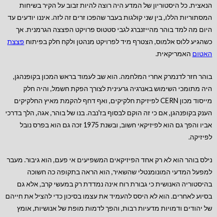
הנאצית. כל היסטוריון של המדע היה רוצה להיות זבוב על הקיר בשיחות
המסתוריות הללו, בין שני קולגות בעבר שהפכו זרים זה לזה. איננו יודעים עד
היום מה למד בוהר מהייזנברג לגבי סטטוס פרויקט הפצצה הגרמנית. אך
כשהגיע ללוס אלמוס, הצטרף מיד לפרויקט מנהטן ולקח חלק בפיתוח
פצצת
האטום
האמריקאית.
בוהר חזר לדנמרק אחרי המלחמה. הוא שב לעמוד בראש המכון בקופנהגן,
היה מתומכי השימוש באנרגיה גרעינית לצורך הפקת חשמל, והיה חלק
מייסוד מכון CERN לפיזיקת חלקיקים, ואף דחף להקמת מאיץ החלקיקים
הענק בקופנהגן, אם כי זה הוקם לבסוף בז'נבה. בנו של בוהר, אגה, הלך בדרכי
אביו והפך גם הוא לפיזיקאי חשוב, ובשנת 1975 זכה גם הוא בפרס נובל
לפיזיקה.
נילס בוהר הוא לא רק אחד הפיזיקאים המשפיעים אי פעם, הוא גיבור. מעבר
למפעל המדעי המונומנטלי שהשאיר, הוא הראה בתקופה כה חשוכה
בהיסטוריה האנושית כי גבורת רוח אינה נמדדת רק במעשי קרב, אלא גם
בסיוע לאחרים. הוא לא היסס להעמיד את עצמו בסיכון כדי להציל את חייהם
של יהודים ודמויות מדעיות רבות, והפך לדמות מופת של אנושיות, אומץ