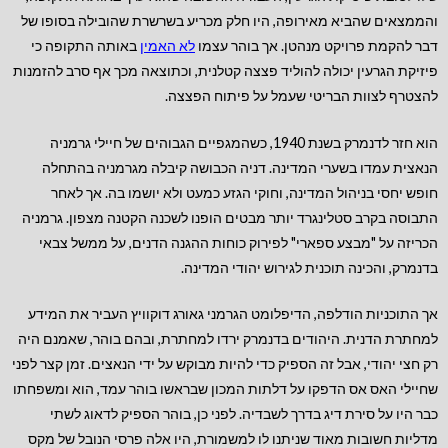
והממצאים שהביא מאירופה, היו חלק מכריע בשרשרת שהובילה בסופו של
דבר להקמת פרויקט מנהטן. אך בוהר עצמו
לא האמין
באותה התקופה כי
פיזיקת הגרעין יכולה להוליד פצצה קטלנית, וכתוצאה מכך אף סרב להזמנות
להצטרף לצוות הבריטי שעמל על פיתוח הפצצה.
הוא חזר לדנמרק בשנת 1940, כשהמגפיים הגבוהים של חיילי גרמניה
הנאצית עמדו בשערי המדינה. דניה הכבושה קיבלה מגרמניה בהתחלה
חופש יחסי בניהול המדינה, וחוקי הגזע כמעט ולא יושמו בה. אך לאחר
התבוסה בקרב סטלינגרד יותר מבטים הופנו לשכנה הקטנה מצפון. גרמניה
הכריזה על "מבצע ספארי" לפירוק כוחות ההגנה הדנים, על ממשל צבאי
בדנמרק, והכינה תוכנית לגירוש יהודי המדינה.
אך התוכניות הודלפה, הדיפלומט הגרמני גאורג דוקוויץ העביר את המידע
למחתרת הדנית. היהודים בדנמרק ירדו למחתרת, ובהם בוהר, שאמנם היה
רק חצי יהודי, אבל זה הספיק כדי להיות מבוקש על ידי הנאצים. זמן קצר לפני
שחיילי האס אס הדפקו על דלתות המכון שבראשו בוהר עמד, הוא ומשפחתו
כבר היו על סירת דיג בדרך לשבדיה. לפני כן, בוהר הספיק לדאוג לשתי
מדליות חשובות מאוד שניתנו לו למשמורת, היו אלה פרסי הנובל של מקס