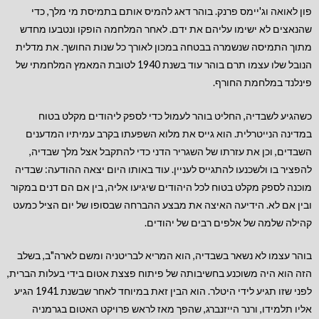
פון לאואה וג'יימס פרנק. בוהר דאג להמיס אותם בתמיסת מי מלך, כדי
שהנאצים לא ישימו עליהם את ידם. לאחר המלחמה הופקו ונטבעו מחדש
מתוך התמיסה שנשמרה בבטחה במכון לאורך כל שנות החושך. את מדלית
הנובל שלו עצמו תרם בוהר עוד בשנת 1940 לטובת המאמץ המלחמתי של
פינלנד במלחמת החורף.
כשהגיע לשבדיה, החליט בוהר לעמול כדי לספק ליהודים מקלט בטוח
במדינה הנייטרלית. הוא גייס את מלוא השפעתו בקרב עמיתיו המדענים
השבדים, וכן את עזרתו של השגריר הדני כדי להתקבל אצל מלך שבדיה,
להפציר בו ולשכנעו להתגייס לעניין. עוד באותו היום יצאה ההודעה: שבדיה
מוכנה לספק מקלט בטוח לכל היהודים שיגיעו אליה, בין אם הם דנים במקור
ובין אם לא. הידיעה האיצה את מבצע ההברחה שבסופו של יום הציל כמעט
קהילה שלמה של אלפים רבים של יהודים.
בוהר עצמו לא נשאר בשבדיה, הוא המריא לבריטניה ומשם לארה"ב, בשלב
הזה הוא היה משוכנע בחשיבותה של פיתוח פצצת אטום בידי בעלות הברית,
לפני שזו תגיע לידי היטלר. הוא הבין זאת במיוחד לאחר שבשנת 1941 הגיע
אליו תלמידו, ורנר הייזנברג, שהפך מאז לראש פרויקט האטום בגרמניה