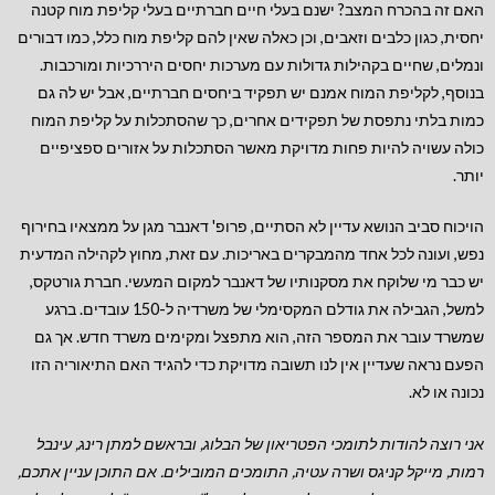
האם זה בהכרח המצב? ישנם בעלי חיים חברתיים בעלי קליפת מוח קטנה
יחסית, כגון כלבים וזאבים, וכן כאלה שאין להם קליפת מוח כלל, כמו דבורים
ונמלים, שחיים בקהילות גדולות עם מערכות יחסים היררכיות ומורכבות.
בנוסף, לקליפת המוח אמנם יש תפקיד ביחסים חברתיים, אבל יש לה גם
כמות בלתי נתפסת של תפקידים אחרים, כך שהסתכלות על קליפת המוח
כולה עשויה להיות פחות מדויקת מאשר הסתכלות על אזורים ספציפיים
יותר.
הויכוח סביב הנושא עדיין לא הסתיים, פרופ' דאנבר מגן על ממצאיו בחירוף
נפש, ועונה לכל אחד מהמבקרים באריכות. עם זאת, מחוץ לקהילה המדעית
יש כבר מי שלוקח את מסקנותיו של דאנבר למקום המעשי. חברת גורטקס,
למשל, הגבילה את גודלם המקסימלי של משרדיה ל-150 עובדים. ברגע
שמשרד עובר את המספר הזה, הוא מתפצל ומקימים משרד חדש. אך גם
הפעם נראה שעדיין אין לנו תשובה מדויקת כדי להגיד האם התיאוריה הזו
נכונה או לא.
אני רוצה להודות לתומכי הפטריאון של הבלוג, ובראשם למתן רינג, עינבל
רמות, מייקל קניגס ושרה עטיה, התומכים המובילים.
אם התוכן עניין אתכם,