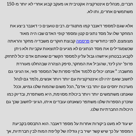
חברים, מנהלים אינטרקציה אקטיבית או מעקב קבוע אחרי לא יותר מ-150
משתמשים אחרים, ותו לא.
אלא שגם למספר דאנבר קמו מתנגדים. רבים טוענים כי דאנבר ביצע את
המחקר שלו על מסד נתונים קטן ומספר קופי האדם שבו היה מאוד
מצומצם. לפני כחודשיים
פרסמה
קבוצת חוקרים משבדיה מחקר והראתה
שכשמגדילים את מסד הנתונים לא מגיעים לתוצאות עקביות ולא ניתן
לקבוע בבטחון איזשהו גבול עליון למספר הקשרים שאותם אדם יכול לתחזק.
פרופ' יוהן לינד, שהוביל את המחקר, סיפק הצהרה שבהחלט מעוררת
מחשבה: " אנחנו יכולים ללמוד אלפי ספרות של המספר פאי, אז הגיוני גם
לחשוב שאם יהיו לנו אינטרקציות עם יותר ויותר אנשים, נלמד גם לנהל
מערכות יחסים עם יותר בני אדם", הכל משום שהמוח שלנו גמיש, וככל
שאנחנו משתמשים יותר ויותר ביכולת מסוימת, היא משתפרת, ובדיוק כמו
שזכרון הספרות שלנו משתפר כשאנחנו עובדים איתו, הגיוני לחשוב שכך גם
היכולות החברתיות שלנו.
יש עוד לא מעט ביקורות אחרות על מספר דאנבר. הוא התבסס בקביעת
המספר על כך שיש קשר ישיר בין גודלה של קליפת המוח לבין חברתיות, אך