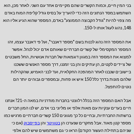
בני המין חיים, וכמות הקשרים שהם מקיימים אחד עם השני. לאחר מכן, הוא
השתמש במסד הנתונים הזה כדי להעריך על בסיס גודל קליפת המוח באדם
מה צפוי להיות "גודל הקבוצה הממוצע" באדם, המספר שהוא הגיע אליו הוא
148, נהוג לעגל אותו ל-150.
את המספר הזה נהוג לכנות בשם "מספר דאנבר", ועל פי דאנבר עצמו, זהו
המספר המקסימלי של קשרים חברתיים שאותם אדם יכול לנהל. אפשר
למצוא את המספר הזה במגוון דוגמאות של חברות אנושיות, החל משבטים
של ציידים לקטים, הן עתיקים והן בני זמננו, דרך מספר האנשים ששכנו
ביישובים שנבנו לאחר המהפכה החקלאית, ועד לבני האמיש, שהקהילות
שלהם מונות בדרך כלל 150 איש או פחות, ובמספרים גבוהים יותר הם
נוטים להתפצל.
אבל האם המספר הזה בכלל רלוונטי בחברות מודרניות במאה ה-21? אנחנו
חיים בערים ענקיות עם מאות אלפי או מליוני בני אדם, יש לנו המון חברים
ברשתות החברתיות, ובחיים כל כך מגוונים 150 קשרים חברתיים מרגיש כמו
מספר קטן מאוד. אבל מחקרים שנערכו הן
בטוויטר
והן
בפייסבוק
(אם כי
שניהם בתחילת העשור הקודם) הראו כי גם משתמשים שיש להם אלפי