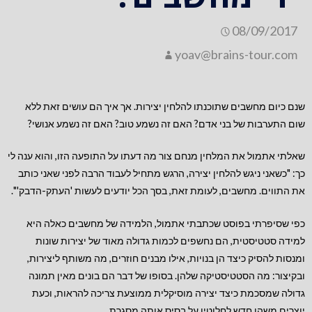
08/09/2017
yoav@brains-tour.com
שנם כיום מחשבים שתוכנתו להלחין יצירות. אך איך הם עושים זאת ללא
שום התערבות של בני אדם? האם זה נשמע טוב? האם זה נשמע אנושי?
שאלתי אתמול את המלחין מנחם צור מה דעתו על התופעה הזו, והוא ענה לי
כך: "כשאני ניגש להלחין יצירה, הרגש מתחיל לעבוד הרבה לפני שאני כותב
את התווים. מחשבים, לעומת זאת, בסך הכל יודעים לעשות 'העתק-הדבק'".
כפי שסיפרתי בפוסט שכתבתי אתמול, הלמידה של מחשבים כאלה היא
למידה סטטיסטית, הם נחשפים לכמות גדולה מאוד של יצירות שונות
ומנסות להסיק כיצד הן בנויות, אילו מבנים חוזרים, מה משותף ליצירות,
ובקיצור: מה הסטטיסטיקה שלהן. בסופו של דבר הם בונים מאין תמונה
גדולה שמסכמת כיצד יצירה מוסיקלית ממוצעת צריכה להראות, וכעת
יוצרים משהו חדש לחלוטין על בסיס אותה מסגרת