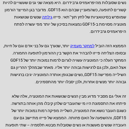
נשים שסובלות מהיפראמזיס גרבידרום. היא מצאה שני גנים שעשויים להיות
קשורים לתופעה, כשהמעניין שבהם הוא GDF15. מדובר בגן המייצר הורמון
שמופרש בסיטואציות של לחץ תוך־תאי. פייזו
גילתה
שנשים שנושאות
מוטציה מסוימת ב-GDF15 נמצאות בסיכון של יותר מפי עשרה לפתח
היפראמזיס גרבידרום.
הממצא הזה הוביל
למחקר מעמיק
יותר, שנערך גם על בני אדם וגם על חיות,
ובסופו הצליחה פייזו להבהיר את הקשר בין ההורמון לתופעה החמורה.
המחקר העלה כי המוטציה עשויה לגרום לרמות נמוכות יותר של GDF15
אצל האם, ולכן גם לרגישות גבוהה יותר אליו. מאחר שבמהלך ההריון גם
השילייה מפרישה GDF15, נשים שבגופן אותרה המוטציה יגיבו ברגישות
גבוהה יותר מנשים אחרות, ולכן יסבלו יותר מהתסמינים.
זה אולי גם מסביר מדוע מבין הנשים שנושאות את המוטציה, אלה שלא
פיתחו את התסמונת היו מי שהעוברים שלהן קיבלו מהן אותה בתורשה.
כשגם העובר נושא את המוטציה, השלייה מפיקה רמות נמוכות יותר של
GDF15, וההשפעה על האם פחותה. הממצא של פייזו מתיישב גם עם
העובדה שנשים מעשנות או נשים שסובלות מבטא תלסמיה – שתי תופעות