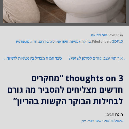
Posted in:
מוח ורפואה
GDF15
Filed under:
,
בחילה
,
גנטיקה
,
היפראמזיס גרבידרום
,
הריון
,
מטפורמין
← איך תאי עצב עוזרים לסרטן לשגשג?
כיצד המוח מבדיל בין מציאות לדמיון? →
3 thoughts on
“מחקרים
חדשים מצליחים להסביר מה גורם
לבחילות הבוקר הקשות בהריון”
רונה
הגיב:
20/01/2026 בשעה 7:39 pm