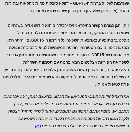
שגורמות לעלייה ברמת ה-GDF15 – דווקא סובלות פחות מהקאות ובחילות
בהריון (אך כמובן שלעישון בזמן הריון ישנם סיכונים אחרים).
זיהוי הגן כגורם הקשור בהיפראמזיס גרבידרום הוא חידוש אדיר. בשנתיים
שמאז פרסום המחקר, פייזו מקדמת ניסויים שמטרתם לפתח טיפול
אפקטיבי בתופעה, באמצעות השפעה על הורמון ה־GDF15. בין היתר היא
מבצעת ניסויים עם מטפורמין, תרופה המשמשת לטיפול בסוכרת ומעלה
את הרמות של GDF15. במקרים מסוימים, משתמשים במטפורמין גם כדי
לשפר את הפוריות אצל נשים המאובחנות עם תסמונת השחלות
הפולציסטיות, וזה מעניין משום שפרק הזמן שלפני הכניסה להריון הוא בדיוק
זה שאליו היא מכוונת את הטיפול. התקווה היא שהמחקרים הללו יוכלו להיות
פתח לטיפול אמיתי.
אני רוצה להודות לתומכי הפטריאון של הבלוג, ובראשם למתן רינג, יובל שער,
בני גויכמן, רועי וקראט ותמר כהן, התומכים המובילים.
אם התוכן עניין
אתכם, אני מזמין אתכם להפוך גם לתומכים, לעזור ל”סיור מוחות” לצמוח
ולקבל מגוון רחב של הטבות כמו תכנים בלעדיים, יכולת להשפיע על
הנושאים וצפייה בפוסטים לפני כולם. פרטים נוספים
כאן