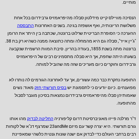
מוחיים.
הנסיכה מוויילס קייט מידלטון סבלה מהיפראמזיס גרבידרום בכל אחת
משלושת הריונותיה, ואף אושפזה בגינה. בשנים האחרונות
התבססה
ההערכה כי הסופרת הבריטית שרלוט ברונטה, שכתבה בין היתר את הרומן
"ג'יין אייר", סבלה גם היא מהמחלה ומתה כתוצאה ממנה כשהיא רק בת 38.
ברונטה מתה בשנת 1855, בעודה בהריון. סיבת המוות הרשמית שנקבעה
בשעתו היתה שחפת, אך היא סבלה מתסמינים רבים של היפראמזיס
גרבידרום וחוקרים כיום מעריכים שזה מה שהוביל למותה.
התופעה נחקרת כבר כמה עשורים, אך עד לאחרונה הגורמים לה נותרו לא
מפוענחים. כיום יודעים כי לתסמונת יש
בסיס תורשתי חזק
מאוד: נשים
שאמותיהן סבלו מהיפראמזיס גרבידרום נמצאות בסיכון מוגבר לסבול
מהתופעה.
ד"ר מרלנה פייזו מאוניברסיטת דרום קליפורניה
החליטה לבדוק
מהו אותו
גורם תורשתי. היא יצרה קשר עם מיזם 23andMe שמרצף דנ"א של לקוחות
רבים ברחבי העולם כדי לבדוק אם ישנה שונות גנטית כלשהי שמאפיינת