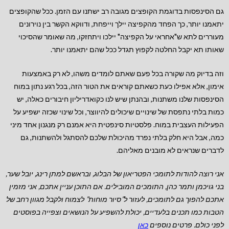
גם הסינפסות בדוגמת הקופצים מגובה רב ישתנו עם הזמן. ככל שהקופצים
יתאמנו יותר, כך הפחד מהקפיצה יילך וייפחת, ודווקא הקשר בין נוירונים
מעוררים לתא ש"אחראי על הקפיצה" יילכו ויתחזקו, מה שאומר שהסיכוי
שאותו תא יקבל החלטה לקפוץ תגדל ככל שהם יתאמנו יותר.
וזה בדיוק מה שקורה בכל פעם שאתם לומדים משהו, לא רק באמצעות
אימון, אלא אפילו כעת כשאתם קוראים את הטור הזה, בכל רגע נתון במוח
הסינפסות שלנו משתנות, ובהנתן שיש לנו כקואדריליון חיבורים כאלה, יש
כמות בלתי נתפסת של שינויים שיכולים להיווצר, וכל שינוי שכזה ישפיע על
הפעילות העצבית במוח. פלסטיות סינפטית היא אמנם רק מנגנון אחד מיני
כמה, אבל היא חלק בלתי נפרד מהיכולת שלכם להסתגל ולהשתנות, גם
לדברים שנראים לא מובנים מאליהם.
אני רוצה להודות לתומכי הפטריאון של הבלוג, ובראשם למתן רינג, יובל שער,
בני גויכמן ותמר כהן, התומכים המובילים.
אם התוכן עניין אתכם, אני מזמין
אתכם להפוך גם לתומכים, לעזור ל”סיור מוחות” לצמוח ולקבל מגוון רחב של
הטבות כמו תכנים בלעדיים, יכולת להשפיע על הנושאים וצפייה בפוסטים
לפני כולם. פרטים נוספים
כאן