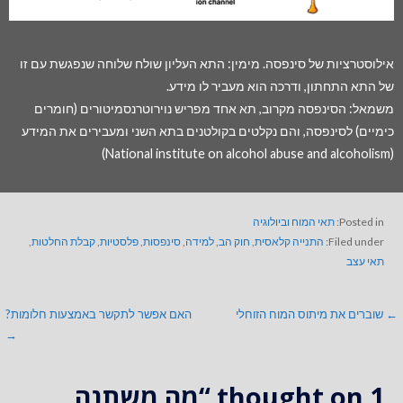
אילוסטרציות של סינפסה. מימין: התא העליון שולח שלוחה שנפגשת עם זו
של התא התחתון, ודרכה הוא מעביר לו מידע.
משמאל: הסינפסה מקרוב, תא אחד מפריש נוירוטרנסמיטורים (חומרים
כימיים) לסינפסה, והם נקלטים בקולטנים בתא השני ומעבירים את המידע
(National institute on alcohol abuse and alcoholism)
Posted in:
תאי המוח וביולוגיה
Filed under:
התנייה קלאסית
,
חוק הב
,
למידה
,
סינפסות
,
פלסטיות
,
קבלת החלטות
,
תאי עצב
← שוברים את מיתוס המוח הזוחלי
האם אפשר לתקשר באמצעות חלומות?
→
1 thought on
“מה משתנה