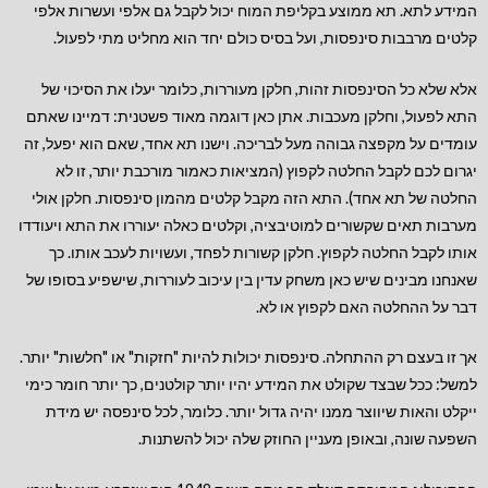
המידע לתא. תא ממוצע בקליפת המוח יכול לקבל גם אלפי ועשרות אלפי
קלטים מרבבות סינפסות, ועל בסיס כולם יחד הוא מחליט מתי לפעול.
אלא שלא כל הסינפסות זהות, חלקן מעוררות, כלומר יעלו את הסיכוי של
התא לפעול, וחלקן מעכבות. אתן כאן דוגמה מאוד פשטנית: דמיינו שאתם
עומדים על מקפצה גבוהה מעל לבריכה. וישנו תא אחד, שאם הוא יפעל, זה
יגרום לכם לקבל החלטה לקפוץ (המציאות כאמור מורכבת יותר, זו לא
החלטה של תא אחד). התא הזה מקבל קלטים מהמון סינפסות. חלקן אולי
מערבות תאים שקשורים למוטיבציה, וקלטים כאלה יעוררו את התא ויעודדו
אותו לקבל החלטה לקפוץ. חלקן קשורות לפחד, ועשויות לעכב אותו. כך
שאנחנו מבינים שיש כאן משחק עדין בין עיכוב לעוררות, שישפיע בסופו של
דבר על ההחלטה האם לקפוץ או לא.
אך זו בעצם רק ההתחלה. סינפסות יכולות להיות "חזקות" או "חלשות" יותר.
למשל: ככל שבצד שקולט את המידע יהיו יותר קולטנים, כך יותר חומר כימי
ייקלט והאות שיווצר ממנו יהיה גדול יותר. כלומר, לכל סינפסה יש מידת
השפעה שונה, ובאופן מעניין החוזק שלה יכול להשתנות.