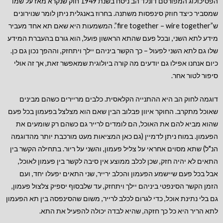
הפסיכולוג המפורסם דונלד הב ניסח בשנת 1949 חוק שנקרא מאז על שמו
שמסביר כיצד חוזק סינפסות משתנה. בחרוז באנגלית ניתן לומר שנוירונים
ש”fire together – wire together”. המשמעות היא שאם תא אחד מעביר
מידע לתא השני, ובכל פעם שהתא הראשון פועל, הוא גורם בהעברת המידע
שלו גם לתא השני לפעול – כך הקשר ביניהם יילך ויתחזק, וההפך נכון גם כן.
כיום אנחנו אפילו גם יודעים מה קורה ביולוגית שמאפשר זאת, אך זה אולי
סיפור לטור אחר.
דוגמה לחוק הב היא ההתנייה הקלאסית. כלבים מריירים כשהם מבינים
שאוכל מתקרב. החוקר איוון פבלוב הבין שאם הוא מצלצל בפעמון בכל פעם
שהוא מביא להם את האוכל, הם לומדים לרייר גם כשהם רק שומעים את
הפעמון. במוח ניתן לדמיין (גם כאן המציאות מעט מורכבת יותר מהדוגמה
הנ"ל) שתא מסוים אחראי על צליל פעמון, והשני על ריור. בתחילה הקשר בין
התאים לא יהיה חזק, שכן לכלב ממוצע אין סיבה לקשר בין פעמון לאוכל,
אבל בכל פעם שיישמע הפעמון והכלב ירייר, שני התאים יפעלו יחד, ועם
הזמן הקשר הסינפטי ביניהם יילך ויתחזק, עד שלבסוף יספיק צלצול פעמון,
גם בלי נתינת אוכל, כדי לגרום לכלב לרייר, משום שהסינפסה בין תא הפעמון
לתא הריר היא כל כך חזקה, שהיא לבדה יכולה להפעיל את התא.