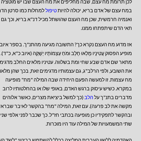
לכן תרומת מח עצם, שבה מחליפים את מח העצם שבו יש מוטציה
במח עצם של אדם בריא, יכולה להיות
טיפול
למחלות כמו סרטן הדם
ואנמיה חרמשית, שכן מח העצם שהושתל מכיל דנ"א בריא, וכך גם 
תאי הדם שיתפתחו ממנו.
אז מדוע מח העצם נקרא כך? התשובה מגיעה מהתנ"ך. בספר איוב
מופיע הפסוק עֲטִינָיו מָלְאוּ חָלָב וּמֹחַ עַצְמוֹתָיו יְשֻׁקֶּה (איוב כ"א, כ"ד).
מתאר שם אדם שבע שחי ומת בשלווה. עטיניו מלאים החלב מדגימ
את השובע, ולפי הרלב"ג, גם עצמותיו מדגימים זאת, בכך שהן מלאו
מח עצמות. זו למעשה הפעם היחידה שבה המילה "מח" מופיעה
במקרא. כשיש עיסוק ברגש האדם, באופי שלו או בהחלטותיו לרוב
מדברים בתנ"ך על
הלב
(כך למשל ביציאת מצרים, כאשר אלוהים
מקשה את לב פרעה). עם זאת, המילה "מח" בהקשר לאיבר שבראש
ובהקשר לתפקידיו כן מופיעה בכתבי חז"ל. כך שכבר לפני אלפי שני
שתי המשמעויות של המילה עוד היו מוכרות.
האקדמיה ללשון העברית המליצה בכלל להשתמש בביטוי "לשד הע