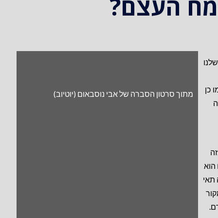
מח העצם?
שלנו
 כן
מתוך סרטון הסברה של אבי נוסבאום (יוטיוב)
ה
זה
 הוא
 תאי
קור
ם.