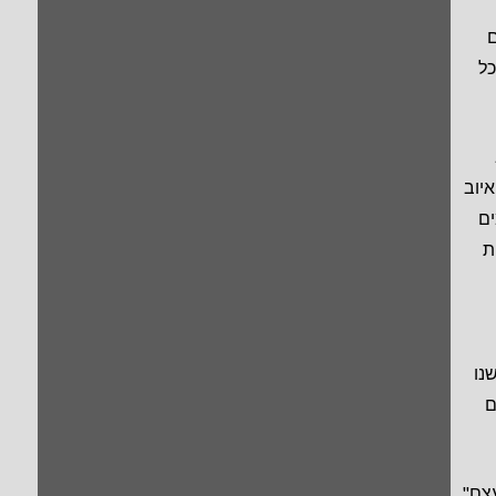
כל
 איוב
ים
ת
נו
ם
צם"