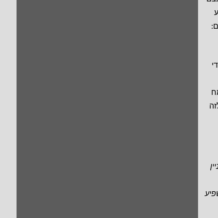
ע
:
י
ח
זה
ין
פיע