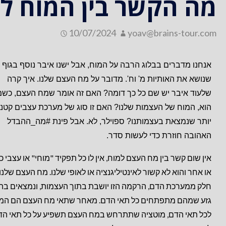
מה הקשר בין המוח ל
10/07/2024
yoav@brains-tour.com
אנחנו מדברים בבלוג הרבה על המוח, אבל ישנו איבר נוסף בגוף 
שנושא את האותיות מ' וח'. מדובר על מח העצם שלנו. איך קרה
שלעוד איבר יש שם כל כך דומה? האם זה אומר שמח העצם, כשמו
הוא, המוח של העצמות שלנו? האם זו סוג של מערכת עצבים קטנ
יותר שנמצאת בעצמותנו? ספוילר, לא. אבל פינת #מה_ההבדל
האהובה חוזרת כדי לעשות סדר.
אין שום קשר בין מח העצם למוח, אין לו כל תפקיד "מוחי" או עצבי כ
או אחר והוא לא קשור לאינטיליגנציה או לאופי שלנו. מח העצם שלנו
חלק ממערכת הדם, הרקמה הזו יושבת בתוך העצמות, ונמצאים בה
גזע שמהם מתפתחים כל תאי הדם. מאחר שתאי מח העצם הם המ
לכל תאי הדם, מוטציה שתתרחש במח העצם תשפיע על כל תאי הד