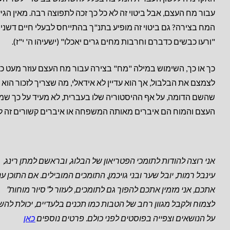
עבור מח העצם, אבל ביטוי זה לא כל כך זכה לתפוצה רבה. מאין הגי
המח בצירה? גם ביטוי זה מופיע בתנ"ך בהתייחס לבעלי חיים דשנים
"ורעו כבשים כדברם וחרבות מחים גרים יאכלו" (ישעיהו ה' י"ז).
כך או כך, השימוש במילה "מח" בצירה עבור מח העצם עוזר מעט כד
לצמצם את הבלבול, אך הוא עדיין לא אידאלי, מה שצריך לזכור הוא
שהשם הדומה, על אף ההיסטוריה שלו בעברית, לא מעיד על כך שמ
העצם והמוח הם איברים מאותה המשפחה או איברים קשורים זה ל
אני רוצה להודות לתומכי הפטריאון של הבלוג, ובראשם למתן רינג,
עינבל רמות, יובל שער ובני גויכמן, התומכים המובילים.
אם התוכן עני
אתכם, אני מזמין אתכם להפוך גם לתומכים, לעזור ל”סיור מוחות”
לצמוח ולקבל מגוון רחב של הטבות כמו תכנים בלעדיים, יכולת להש
על הנושאים וצפייה בפוסטים לפני כולם. פרטים נוספים
כאן