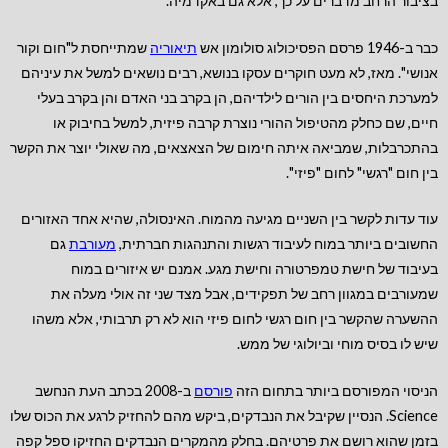
בציבור הרחב מדברים על כך, אלא גם באקדמיה.
כבר ב-1946 פרסם הפסיכולוג סולומון אש
תיאוריה
שמתייחסת ל"חום וקור
אנושי". מאז, לא מעט חוקרים עסקו בנושא, רבים נושאים למשל את עיניהם
למערכת היחסים בין הורים לילדיהם, הן בקרב בני האדם והן בקרב בעלי
חיים, שם כחלק מהטיפול ההורי נוצרת קרבה פיזית, למשל בחיבוק או
בהתכרבלות, שמביאה איתה חימום של הצאצאים, מה שאולי יוצר את הקשר
בין חום "רגשי" לחום "פיזי".
עוד עדות לקשר בין השניים מגיעה מהמוח. האינסולה, שהיא אחד האזורים
החשובים ביותר במוח לעיבוד רגשות והתנהגות חברתית,
מעורבת
גם
בעיבוד של חישת טמפרטורה וחישת מגע. אמנם יש איזורים במוח
שמעורבים במגוון רחב של תפקידים, אבל מצד שני זה אולי מעלה את
ההשערה שהקשר בין חום רגשי לחום פיזי הוא לא רק תרבותי, אלא משהו
שיש לו בסיס מוחי וביולוגי של ממש.
הניסוי המפורסם ביותר בתחום הזה
פורסם
ב-2008 בכתב העת הנחשב
Science. הנסיין שקיבל את הנבדקים, ביקש מהם להחזיק לרגע את הכוס שלו
בזמן שהוא רושם את פרטיהם. בחלק מהמקרים הנבדקים החזיקו ספל קפה