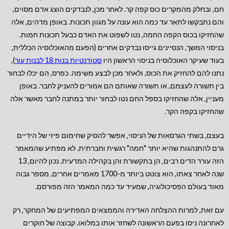
חם, ובחלק מהמקרים כוס קפה קר. לאחר מכן, לנבדקים הוצג אדם מסוים,
והם נתבקשו לתאר עד כמה הוא עונה על מגוון תכונות. באופן מדהים, אלה
שהחזיקו בכוס הקפה החמה, נטו לשפוט את האדם כבעל תכונות חמות.
בניסוי המשך, הנסיינים גייסו נבדקים אחרים (הפעם מהאוכלוסיה הכללית,
בעוד שעיקר האוכלוסיה בניסוי הראשון היו
סטודנטיות בנות 18 לבנות עור
),
נתנו להם להחזיק את הכוס, ולאחר מכן לבצע משימה. כפרס, הם יכלו לבחור
בין תשורה לעצמם, או תשורה שאותם הם אמורים להעניק לחבר. באופן
מעניין, אלה שהחזיקו בספל החם נטו לבחור יותר במתנה לחבר מאשר אלה
שהחזיקו בקפה הקר.
בעצם, בשתי הגרסאות של הניסוי, אפשר להסיק שחימום פיזי של הידיים
גרם להתנהגות שהיא יותר "חמה" רגשית וחברתית. לא מפתיע שהמאמר
הזה עורר הדים רבים, הן בתקשורת והן בקהילה המדעית. נכון להיום, 13
שנה לאחר צאתו, הוא צוטט ביותר מ-1700 מאמרים אחרים, מספר גבוה
מאוד בעולם הפסיכולוגיה, שמעיד עד כמה המאמר הזה מפורסם.
עם זאת, למרות ההצלחה האדירה והממצאים המפתיעים של המחקר, רק
לאחרונה ניסו בפעם הראשונה לשחזר אותו במלואו. קבוצה של חוקרים