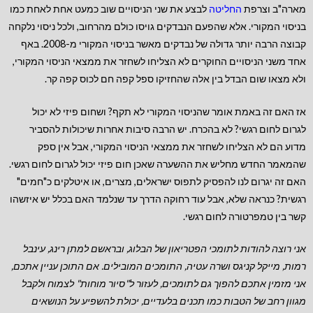
מארה"ב וצרפת
החליטה
לבצע את שני הניסויים שוב כמעט אחת לאחת כמו
בניסוי המקורי. אלא שהפעם הנבדקים גויסו כולם מהרחוב, ולכל ניסוי נלקחה
קבוצה הרבה יותר גדולה של נבדקים מאשר בניסוי המקורי מ-2008. באף
אחד משני הניסויים החוקרים לא הצליחו לשחזר את ממצאי הניסוי המקורי,
ולא מצאו שום הבדל בין אלה שהחזיקו ספל קפה חם לכוס קפה קר.
אז האם זה באמת אומר שהניסוי המקורי לא תקף? ושחום פיזי לא יכול
לגרום לחום רגשי? לא בהכרח. יש הרבה סיבות אחרות שיכולות להסביר
מדוע הם לא הצליחו לשחזר את ממצאי הניסוי המקורי, אבל אין ספק
שהמאמר החדש מחליש את ההשערה שאכן חום פיזי יכול לגרום לחום רגשי.
האם זה יגרום לנו להפסיק לתפוס ישראלים, מצרים, או איטלקים כ"חמים"
רגשית? כנראה שלא, אבל עוד רחוקה הדרך עד שנלמד האם בכלל יש איזשהו
קשר בין טמפרטורה לחום רגשי.
אני רוצה להודות לתומכי הפטריאון של הבלוג, ובראשם למתן רינג, עינבל
רמות, מייקל קניגס ושרה עטיה, התומכים המובילים.
אם התוכן עניין אתכם,
אני מזמין אתכם להפוך גם לתומכים, לעזור ל"סיור מוחות" לצמוח ולקבל
מגוון רחב של הטבות כמו תכנים בלעדיים, יכולת להשפיע על הנושאים