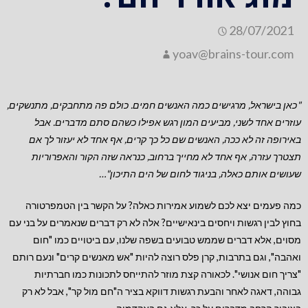
28/07/2021
yoav@brains-tour.com
"כאן בישראל, מרגישים כמה האנשים חמים. כולם פה מתחבקים, מתנשקים,
עוזרים אחד לשני, מביעים המון רגש אפילו כשהם סתם מדברים. אבל
באירופה זה לא ככה, האנשים שם כל כך קרים, אף אחד לא יעזור לך אם
תצטרך עזרה, אף אחד לא מחייך ברחוב, כנראה שזה הקור והאפרוריות
שעושים אותם כאלה, בניגוד לחום של הים התיכון"…
כמה פעמים יצא לכם לשמוע אמירות כאלה? על הקשר בין הטמפרטורה
בחוץ לבין רגשות ויחסים בינאישיים? אלה לא רק דברים שנאמרים על בני עם
מסוים, אלא דברים שממש טבועים בשפה שלנו, עם ביטויים כמו "חום
ואהבה", וגם בתרבות, קרן פלס רוצה להיות "אש מאנשים קרים" ונעם רותם
"צריך חום אנושי". לכאורה קצת מוזר להתייחס לתכונות כמו חברתיות
גבוהה, דאגה לאחר והבעת רגשות דווקא בציר ה"חם מול קר", אבל לא רק