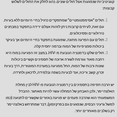
קוגניטיביות שנפגעות אצל חולים שונים. נהוג לחלק את החולים לשלוש
קבוצות:
חולים "אסימפטומטיים" שמתפקדים כרגיל בחיי היומיום ללא בעיות.
עם זאת, לעיתים קרובות ניתן לזהות אצלם ירידה בתפקוד במבחנים
נוירולוגיים ופסיכולוגים.
חולים עם הפרעה מתונה, שפוגעת בתפקוד בחיי היומיום אך בעיקר
ביכולות ספציפיות של המוח וברמה יחסית קלה.
חולים שלקו בדמנציה הנובעת מ-HIV. במצב זה הפגיעה במוח היא
רחבה מאוד וגורמת לשורה ארוכה של תסמינים וקשיים ביכולות
שונות ורבות של המוח, החל מפגיעה במערכת המוטורית, דרך בעיות
זכרון, קשב וריכוז, ועד לבעיות בשפה ובלמידה, לדכאון ולחרדה.
יש הרבה חפיפה בתסמינים בין דמנציה הנובעת מ-HIV לבין מחלת
האלצהיימר, ולכן האבחון של המחלה עשוי להיות מאתגר. ההבדל
המשמעותי הוא שהרבה פעמים יש פגיעה באזורים שקשורים לתנועה (כמו
למשל גרעיני הבסיס, שנפגעים גם בפרקינסון), דבר שמתרחש באלצהיימר
רק בשלבים מאוחרים יותר.