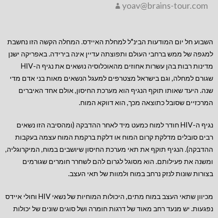
yoav@brains-tour.com
השבוע חל יום המודעות הבינ"ל למחלת האיידס. המחלה הקשה הזו נחשבת
למגפה של ממש ברחבי העולם ותפוצתה עדיין אינה בירידה. באפריקה ישנן
מדינות רבות בהן עשרות אחוזים מהאוכלוסיה נושאים את נגיף ה-HIV
שגורם למחלה, וגם בישראל מצטרפים למעגל הנשאים מאות בני אדם מדי
שנה. היעד שאותו תוקף הנגיף הוא מערכת החיסון, אולם אחד האיברים
המרכזיים שסובל כתוצאה מכך, הוא דווקא המוח.
נגיף ה-HIV חודר למוח כמעט מיד לאחר ההדבקה (ומהסיבה הזו נשאים
רבים סובלים מדלקת קרום המוח או דלקת ברקמת המוח עצמה בעקבות
ההדבקה). הנגיף תוקף את תאי מערכת החיסון שיושבים במוח, המיקרוגליה,
ומשנה את פעילותם. הוא מסוגל לגרום להם לשחרר חומרים שגורמים
בצורות שונות לנזק נרחב במוח ולמוות של תאי העצב.
מכיוון שתאי העצב במוח מתים, היכולות המוחיות של נשאי HIV וחולי איידס
נפגעות. יש מנעד רחב מאוד של דרגות חומרה ושל סוגים שונים של יכולות