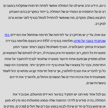
כיום, הידע הרב שיש לנו על המחלה אפשר לפתח תרופות שמקלות במצבים
רבים על התסמינים המוחיים של המחלה. בייחוד במקרים בהם האבחון
התבצע בשלב מוקדם, מה שאפשר להתחיל לטפל בנגיף לפני שהוא גרם
לנזק רב.
עם זאת, עדיין יש מרחק רב עד לפיתוח של תרופה שתחסל את האיידס.
כפי
שכתבתי בעבר על סרטן
מלחמה בנגיף ה-HIV היא בעצם מלחמה בברירה
הטבעית ובחוקי האבולוציה. הנגיף משתכפל בקצב רצחני וצובר המון
מוטציות כל הזמן, רוב המוטציות אינן טובות לו, ויובילו למותם של הצאצאים,
אולם מספיק שבפעם אחת תיווצר מוטציה שתעזור לנגיף להתגבר על אחת
התרופות, וכבר כל צאצאיו של אותו נגיף יהיו חזקים יותר. מהסיבה הזו קשה
כל כך להכריע את הנגיף לחלוטין, אך טיפול תרופתי קבוע ומתאים יכול לשפר
משמעותית את איכות החיים של הנשאים והחולים, ולהאריך את חייהם
בעשרות שנים.
גם לכל אחד מאיתנו יש תפקיד במיגור האיידס מהעולם. אם נכיר את
המחלה, נהיה מודעים לדרכי ההפצה שלה ונמנע מפעולות כמו מין לא מוגן
או שימוש בכלים חדים שיכלו לבוא במגע עם דם של חולים (סכינים, מזרקים