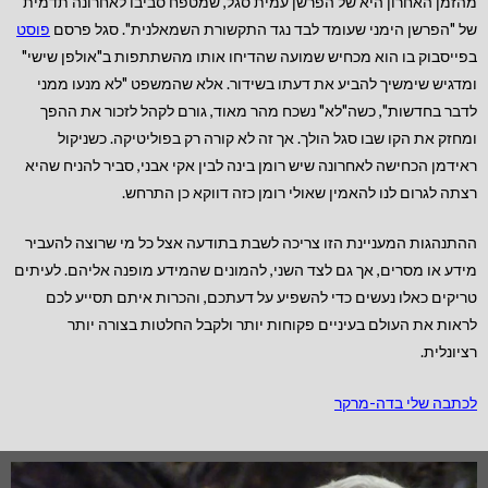
מהזמן האחרון היא של הפרשן עמית סגל, שמטפח סביבו לאחרונה תדמית
של "הפרשן הימני שעומד לבד נגד התקשורת השמאלנית". סגל פרסם
פוסט
בפייסבוק בו הוא מכחיש שמועה שהדיחו אותו מהשתתפות ב"אולפן שישי"
ומדגיש שימשיך להביע את דעתו בשידור. אלא שהמשפט "לא מנעו ממני
לדבר בחדשות", כשה"לא" נשכח מהר מאוד, גורם לקהל לזכור את ההפך
ומחזק את הקו שבו סגל הולך. אך זה לא קורה רק בפוליטיקה. כשניקול
ראידמן הכחישה לאחרונה שיש רומן בינה לבין אקי אבני, סביר להניח שהיא
רצתה לגרום לנו להאמין שאולי רומן כזה דווקא כן התרחש.
ההתנהגות המעניינת הזו צריכה לשבת בתודעה אצל כל מי שרוצה להעביר
מידע או מסרים, אך גם לצד השני, להמונים שהמידע מופנה אליהם. לעיתים
טריקים כאלו נעשים כדי להשפיע על דעתכם, והכרות איתם תסייע לכם
לראות את העולם בעיניים פקוחות יותר ולקבל החלטות בצורה יותר
רציונלית.
לכתבה שלי בדה-מרקר