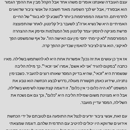
עצם העובדה שאנחנו אומרים משהו אחד אבל הקהל מבין את ההפך הגמור
הוא אבסורדי, אבל יש לכך השפעה מאוד חשובה על אנשי ציבור שדואגים
לתדמיתם. הדוגמה המפורסמת ביותר ל"נשבע לך לא בוגד" של החיים
האמיתיים היא של נשיא ארה"ב לשעבר ביל קלינטון. לאחר שהתפוצצה
פרשת מוניקה לוינסקי עמד קלינטון מול המצלמות וסיפק את ההצהרה
המפורסמת "לא קיימתי יחסי מין עם האישה הזו". על אף שהמשפט הפך
לאיקוני, הוא גרם לציבור להאמין שבדיוק ההפך קרה.
אז איך כן עושים את זה נכון? אפשרות אחת היא לא להשתמש בשלילה. מאיו
כתבה "במקום להגיד 'אני לא אשם', אמרו 'אני זכאי'". כך מילת הליבה
שנשמרת היא "זכאי", שהיא בדיוק המסר שאותו רוצים להעביר. כשבנימין
נתניהו, שידוע כאמן תקשורת מעולה, נדרש לבצע הכחשה הוא טבע את
המשפט "לא היה כלום כי אין כלום". זו דוגמה קצת שונה לשימוש בשלילה,
אבל היא מצוינת משום שמילת הליבה היא "כלום", וכך גם אם נשכח את
השלילה, המסר עדיין מועבר.
עם זאת, אנשי ציבור יודעים לנצל את התופעה גם לטובתם על ידי הכחשת
אירועים שדווקא היו יכולים להיטיב עם התדמית שלהם. דוגמה שמצאתי