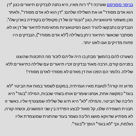
בניסוי מפורסם
שערכה ד"ר רות מאיו, היא נתנה לנבדקים תיאורים כגון "דן
הוא אדם מסודר" או את השלילה שלהם: "דן הוא לא אדם מסודר", ולאחר
מכן משפטי סיטואציות, כגון "הבגדים של דן מקופלים בקפידה בארון שלו".
הנבדקים נתבקשו להגיד האם הסיטואציות מתאימות לתיאור של דן או לא.
מסתבר שכאשר התיאור ניתן בשלילה ("לא אדם מסודר"), הנבדקים היו
פחות מדויקים וענו לאט יותר.
כשערכו להם בהמשך מבחן בו היה עליהם לזכור מה התכונות שהוצגו
בפניהם קודם, הרבה מאוד נבדקים זכרו תיאורים עם שלילה כתיאורים ללא
שלילה. כלומר הם הפכו את דן מאדם לא מסודר לאדם מסודר!
מדוע זה קורה? לטענת מאיו ועמיתיה, במקום לשמור במוח את הביטוי "לא
בוגד" כמקשה אחת, אנחנו שומרים אותו בשתי שכבות, המילה "בוגד" היא
הליבה של הביטוי, והמילה "לא" היא תיוג של שלילה שמצטרף אליו. כאשר זו
תבנית השמירה שלנו, קל מאוד לבצע הפרדה בין שני המושגים, וכשזה קורה,
לא מפתיע שדווקא מושג הליבה נשמר בעוד שהתגית שמוצמדת אליו
נעלמת, וכך "לא בוגד" הופך ל"בוגד".