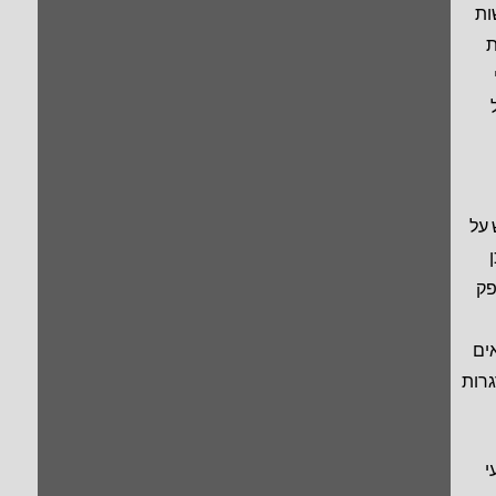
ות
ת
 על
פק
ים
גרות
י