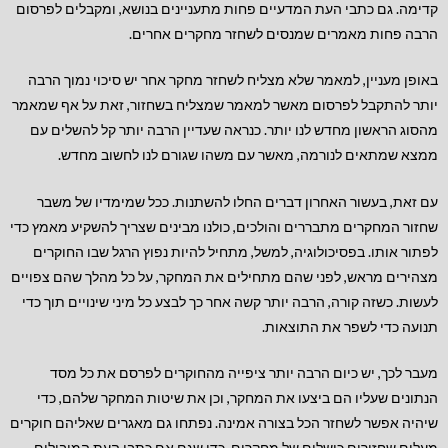
קדימה. גם כתבי העת המדעיים פחות מתעניינים בנושא, ומקבלים לפרסום
הרבה פחות מאמרים שמנסים לשחזר מחקרים אחרים.
באופן מעניין, למאמר שלא מצליח לשחזר מחקר אחר יש סיכוי נמוך הרבה
יותר להתקבל לפרסום מאשר למאמר שמצליח בשחזור, זאת על אף שמאמר
מהסוג הראשון מחדש לנו יותר. כנראה שעדיין הרבה יותר קל להשלים עם
ממצא שמתאים לנורמה, מאשר עם משהו שגורם לנו לחשוב מחדש.
עם זאת, בעשור האחרון דברים החלו להשתנות. ככל שמימדיו של משבר
שחזור המחקרים מתבררים והולכים, כולנו מבינים שצריך להשקיע מאמץ כדי
לפתור אותו. בפסיכולוגיה, למשל, מתחיל להיות נפוץ הרגל שבו החוקרים
מצהירים מראש, לפני שהם מתחילים את המחקר, על כל מהלך שהם צפויים
לעשות. כשזה קורה, הרבה יותר קשה אחר כך לבצע כל מיני שינויים תוך כדי
תנועה כדי לשפר את התוצאות.
מעבר לכך, יש כיום הרבה יותר ציפייה מהחוקרים לפרסם את כל מסד
הנתונים שעליו הם ביצעו את המחקר, וכן את שיטות המחקר שלהם, כדי
שיהיה אפשר לשחזר הכל בצורה אמינה. נפתחו גם מאגרים שאליהם חוקרים
מעלים שחזורים כושלים של מחקרים, כדי שגם אם כתבי העת המובילים