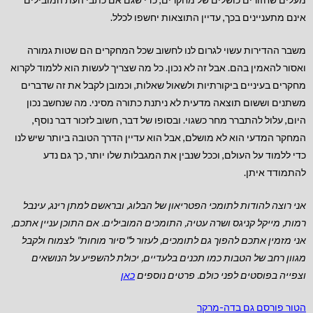
אינם מתעניינים בכך, עדיין התוצאות יחשפו לכלל.
משבר ההדירות עשוי לגרום לנו לחשוב שכל המחקרים הם שטות גמורה
ואסור להאמין בהם. אבל זה לא נכון. כל מה שצריך לעשות הוא ללמוד לקרוא
מחקרים בעיניים ביקורתיות ולשאול שאלות, וכמובן לקבל את זה שדברים
משתנים וששום תוצאה מדעית לא ניתנת כתורה מסיני. מה שנחשב נכון
היום, עלול להתברר מחר כשגוי. ובסופו של דבר, חשוב לזכור דבר נוסף,
המחקר המדעי הוא לא מושלם, אבל הוא עדיין הדרך הטובה ביותר שיש לנו
כדי ללמוד על העולם, וככל שנבין את המגבלות שלו יותר, כך גם נדע
להתמודד איתן.
אני רוצה להודות לתומכי הפטריאון של הבלוג, ובראשם למתן רינג, עינבל
רמות, מייקל קניגס ושרה עטיה, התומכים המובילים.
אם התוכן עניין אתכם,
אני מזמין אתכם להפוך גם לתומכים, לעזור ל"סיור מוחות" לצמוח ולקבל
מגוון רחב של הטבות כמו תכנים בלעדיים, יכולת להשפיע על הנושאים
וצפייה בפוסטים לפני כולם. פרטים נוספים
כאן
הטור פורסם גם בדה-מרקר