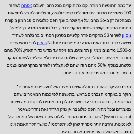
עד כמה התופעה חמורה. קבוצת חוקרים מכל רחבי העולם
ניסתה
לשחזר
100 מאמרים מכתבי עת מובילים בפסיכולוגיה, והצליחה להגיע לתוצאות
מובהקות רק ב-36 מהם. על אף שלרוב ענף הפסיכולוגיה סופג המון ביקורת
בתחום הדירות, קושי בשחזור מחקרים נפוץ בכל תחומי המדע. כך למשל,
ניסיון
לשחזר 53 מחקרים פרה קליניים בסרטן הסתיים בהצלחה לשחזר
שישה בלבד. כתב העת המדעי המפורסם Nature
ריאיין
לפני חמש שנים
כ-1,500 מדענים ממגוון תחומים, מפיזיקה עד מדעי כדור הארץ. 70% מהם
הודו כי מתישהו במהלך הקריירה שלהם הם ניסו ולא הצליחו לשחזר מחקר
כלשהו. בנוסף, 50% מהם הודו שהם לא הצליחו לשחזר מחקר שהם עצמם
ביצעו. מדובר במספרים מדאיגים ביותר.
הגורם העיקרי שאותו נהוג להאשים במצב הוא "תעשיית המאמרים".
חוקרים באקדמיה נבחנים בראש ובראשונה לפי כמות המאמרים שהם
מפרסמים, בפרט בכתבי עת חשובים. לכן הם מנסים לפרסם כמה שיותר
מאמרים ובכל מחיר. הפסיכולוג בריאן נוזק הגדיר זאת נהדר כשאמר
(בתרגום חופשי) "שהרבה פחות מפחיד לגלות שהתוצאות של המחקר שלך
לא נכונות, והרבה יותר מפחיד שהן לא יתפרסמו". כאשר חקר האמת אינו
ניצב בראש סולם העדיפויות, אנחנו בבעיה.