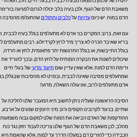
יחסית של עלפון כתוצאה מבעיה לבבית בבעלי חיים. הלב הוא הרי
משאבת הדם של הגוף, ולכן בעיה בלב יכולה לגרום לפגיעה בזרימת
הדם במוח. יש כיום
עדויות
על
כלבים וחתולים
שהתעלפו מהסיבה הז
עם זאת, ברוב המקרים בני אדם לא מתעלפים בגלל בעיה לבבית, ו
בריא שאיבד הכרה לא צריך מיד לרוץ לקרדיולוג. רבים מתעלפים 
בגלל התייבשות, או בגלל התרגשות יתר פתאומית, לחץ או חרדה,
שיכולים לשנות את הבקרה המוחית על לחץ הדם, ובכך להוריד את
זרימת הדם למוח. אלא שאין עדיין שום
תיעוד מדעי
של בעלי חיים
שמתעלפים מסיבה שאינה לבבית, ובפרט לא מהסיבות שבגללן בני
אדם מתעלפים לרוב, ואז עולה השאלה, מדוע?
הסיבה הראשונה שעליה ניתן לחשוב היא המעבר שלנו להליכה על
שתיים. בניגוד לקרובינו הקופים ורוב מיני היונקים שנעים על ארבע,
ההזדקפות של האדם הביאה את המוח שלנו למקום גבוה משמעותי
מהלב. לכן משאבת הדם של הגוף שלנו צריכה לעבוד חזק נגד כוח
הכבידה כדי להזרים דם במעלה הדרך עד למוח. אלא שהאמת היא