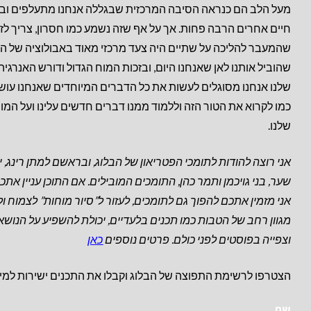
מעל הלב הם כנראה הסיבה המרכזית שבגללה אנחנו מתעלפים ובע
חיים אחרים הרבה פחות. אך על אף שזה נשמע כמו חסרון, צריך לזכ
שהמעבר להליכה על שתיים היה צעד מרכזי מאוד באבולוציה של ה
שהוביל אותנו לאן שאנחנו היום, ובזכות המוח הגדול ודורש האנרגיה
שלנו אנחנו מסוגלים לעשות את כל הדברים המיוחדים שאנחנו עושי
כמו לקרוא את הטור הזה וללמוד ממנו דברים חדשים עלינו ועל המו
שלנו.
אני רוצה להודות לתומכי הפטריאון של הבלוג, ובראשם למתן רינג, י
שער, בני גויכמן ותמר כהן, התומכים המובילים.
אם התוכן עניין אתכם
אני מזמין אתכם להפוך גם לתומכים, לעזור ל”סיור מוחות” לצמוח ו
מגוון רחב של הטבות כמו תכנים בלעדיים, יכולת להשפיע על הנושא
וצפייה בפוסטים לפני כולם. פרטים נוספים
כאן
הצטרפו לרשימת התפוצה של הבלוג וקבלו את התכנים ישירות למיי
שם