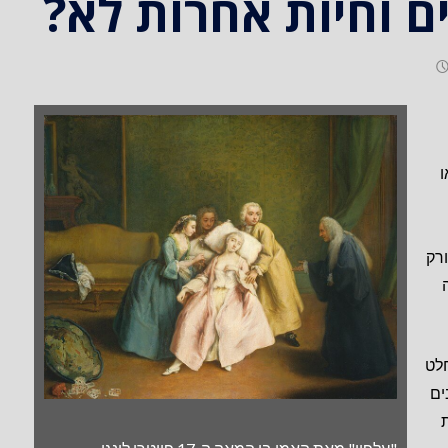
 וחיות אחרות לא?
ו
רק
חלט
ים
ת