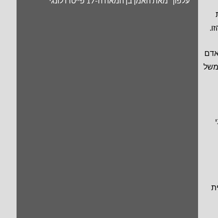
"עלפון" מאת האמן בן המאה ה-17 פייטרו לונגי
ו.
אדם
למשל
ת