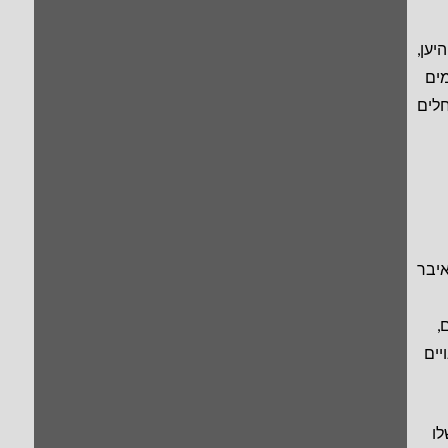
יען,
מים
חלים
איבר
,
יים
לו