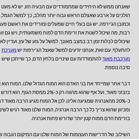
שאנחנו ממש לא היחידים שמתמודדים עם הבעיה הזו, יש לא מעט
הולכים על ארבע שאצלם הראש גבוה יותר מהלב, כך למשל הגמל, ה
וכמובן הג'ירפה. יש גם בעלי חיים שמעלים ומורידים את ראשם פע
רבות, מה שיכול לשנות את זרימת הדם למוח משמעותית, ויש גם זו
שיכולים לבלות זמן רב במצב מאונך, למשל על גזע של עץ, ועדיין לא
להתעלף. עם זאת, אנחנו יודעים למשל שאצל הג'ירפות יש
מערכת
מורכבת מאוד
להתמודדות עם שינויים בלחץ הדם, כך שייתכן שיש
סיבה נוספת.
דבר אחר שמייחד את בני האדם הוא המוח הגדול שלנו. המוח הוא 
בזבזני מאוד, ועל אף שהוא מהווה רק כ-2% ממסת הגוף, הוא דורש
כ-20% מהאנרגיה שמגיעה אלינו. לכן אל המוח מגיע הרבה מאוד דם
ומכיוון שהוא צריך כל כך הרבה אנרגיה, המוח שלנו מאוד רגיש לשינו
בזרימת הדם ממוח קטן יותר שדורש פחות אנרגיה.
השילוב של הדרישות העצומות של המוח שלנו עם המיקום הגבוה ש