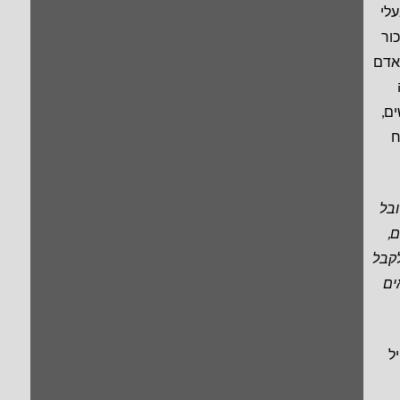
לי
ור
אדם
ם,
ח
ובל
,
לקבל
ים
ל