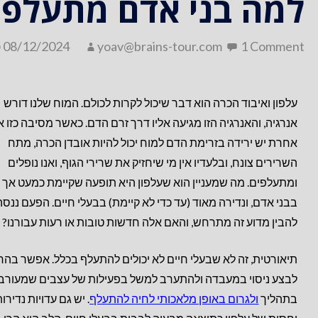
למה בני אדם מתעלפים
08/12/2024
yoav@brains-tour.com
1 Comment
עלפון ואיבוד הכרה הוא דבר שיכול לקרות לכולם. המוח שלנו דורש
אנרגיה, והאנרגיה הזו מגיעה אליו דרך זרם הדם. כאשר מסיבה כזו א
אחרת יש ירידה בזרימת הדם למוח יכול להיות אובדן הכרה, מתח
השרירים צונח, ובלעדיו אין מי שיחזיק את שרירי הגוף, ואנו נופלים
ומתעלפים. מה שמעניין הוא שעלפון היא תופעה שקיימת כמעט אך ו
בבני אדם, ונדירה מאוד (עד כדי לא קיימת) בבעלי חיים. הפעם ננסה
להבין מדוע זה מתרחש, והאם אלה חדשות טובות או רעות עבורנו?
תיאורטית, זה לא שבעלי חיים לא יכולים להתעלף בכלל. אפשר בה
לבצע ניסוי במעבדה ולהתערב למשל בפעילות של עצבים שמעורב
בתהליך
ולגרום באופן מלאכותי לחיה להתעלף
. יש גם עדויות נדירו