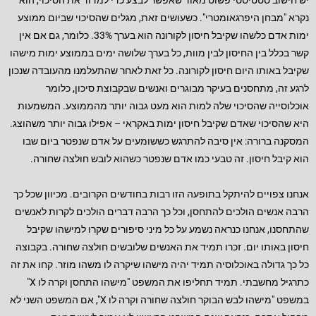
יש חישוב סטטיסטי פשוט מאוד שאפשר לבצע כדי למדוד את הסיכוי, הוא
נקרא "מבחן היפרגאומטרי". כשעושים זאת, מגלים שהסיכוי שביום ממוצע
ימות אדם כלשהו שקיבל חיסון לקורונה הוא בערך 33%. כלומר, גם אם אין
קשר בכלל בין החיסון לבין מוות, כל בערך שלושה ימים בממוצע ימות מישהו
שקיבל באותו היום חיסון לקורונה. כל זאת לאחר שהתעלמנו מהעובדה שנכון
לרגע זה, מתחסנים בעיקר מבוגרים ואנשים שבקבוצת סיכון, כלומר
אוכלוסייה שהסיכוי שלה למות הוא מעט גבוה יותר מהממוצע. המשמעות
היא שהסיכוי שאדם שקיבל חיסון ימות באקראי – אפילו גבוה יותר משהוצג.
המסקנה ברורה: אין סיבה להתרגש כששומעים על אדם שנפטר ביום שבו
הוא קיבל חיסון. זה טבעי כמו אדם שנפטר כשהוא לובש חולצה שחורה.
אנחנו צפויים להיתקל בתופעה הזו רבות בחודשים הקרובים. מכיוון שכל כך
הרבה אנשים הולכים להתחסן, וכל כך הרבה דברים הולכים לקרות לאנשים
שהתחסנו, אנחנו כנראה נשמע על כל מיני סיפורים שקרו למישהו שקיבל
חיסון באותו יום. זכרו תמיד את האנשים שלובשים חולצה שחורה. בקבוצה
כל כך גדולה באוכלוסיה תמיד יהיה מישהו שיקרה לו משהו מוזר. קחו את זה
כתרגיל מחשבתי. תמיד תחליפו את המשפט "מישהו התחסן וקרה לו X"
במשפט "מישהו לבש הבוקר חולצה שחורה וקרה לו X", אם המשפט השני לא