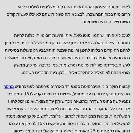
לאחר תקופת האימון וההסתגלות, הנבדקים מצליחים לשלוט בזרוע
הרובוטית בכוח המחשבה, ולבצע איתה פעולות שהם לא יכלו לעשות קודם
משום שידיהם היו משותקות.
לטכנולוגיה הזו יש המון פוטנציאל. אותן זרועות רובוטיות יכולות להיות
תותבות יעילות, כאלה שבאמת ניתן לשלוט בהן כמו ששולטים ביד. אבל נכון
להיום החוקרים הצליחו לתכנן זרועות שמצליחות לבצע רק פעולות בסיסיות
כמו תנועה או אחיזה בדברים. היד האנושית מורכבת מאוד, ואנחנו מסוגלים
לעשות בעזרתה פעולות עדינות ומרשימות, כמו כתיבה. עד כה, ממשק
מוח-מכונה לא הצליח להתקרב אליהן. ובכן, כעת הדברים השתנו.
קבוצת חוקרים מאוניברסיטת סטנפורד בארה"ב פירסמה לפני כחודש
מחקר
מדהים. החוקרים עבדו עם מטופל, שבשם הפרטיות נקרא לו T5. המטופל
נפגע קשה בחוט השדרה וכתוצאה מכך שותק עד הצוואר, ואיננו יכול להזיז
את ידיו כלל. החוקרים החדירו אלקטרודות לאזור במוח של T5 שאחראי על
הפעלת היד, וביקשו ממנו לנסות לכתוב – כלומר, לחשוב על כך שהוא מנסה
להפעיל את היד. החוקרים עבדו ביסודיות, וביקשו מ-T5 לדמיין את עצמו
כותב את כל אחת מ-28 האותיות באלף-בית האנגלי לצד סימני פיסוק