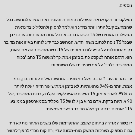
נוספים.
האלקטרודות קראו את הפעילות המוחית והעבירו את המידע למחשב. ככל
שהמחשב קיבל יותר ויותר מידע הוא למד להסיק ולהכליל כיצד נראית
הפעילות המוחית של T5 כשהוא כותב את כל אחת מהאותיות. עד כדי כך
שבכל T5 ניסה לכתוב משהו חדש, המחשב כבר ידע לזהות באיזו אות מדובר
רק מהסתכלות על הפעילות המוחית של T5. כשהמחשב זיהה את האות,
הוא תרגם אותה לטקסט כתוב בזמן אמת. כך למעשה T5 כתב "בכוח
המחשבה בלבד" על אף שהידיים שלו משותקות.
עד כמה זה עבד? הרבה מעל המצופה. המחשב הצליח לזהות נכון, בזמן
אמת, יותר מ-94% מהאותיות. לא בזמן אמת שיעור הזיהוי עלה ליותר
מ-99%. לאחר אימון, T5 הצליח להגיע לקצב הקלדה, בכוח המחשבה, של
90 אותיות בדקה. אדם בריא בן גילו של T5 מקליד בסמארטפון בממוצע
115 אותיות בדקה, כך שלא מדובר בפער משמעותי.
זו בשורה אדירה בתחום שקצב ההתקדמות שלו בשנים האחרונות לא היה
גבוה מספיק. מערכות ממשק מוח-מכונה עדיין רחוקות מכדי להפוך למוצר