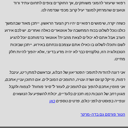
רפואי שיעזור להמוני משותקים, אך החוקרים צופים לתחום עתיד ורוד
וטוענים שהמרחק למוצר יעיל קרוב מכפי שנדמה לנו.
כשזה יקרה, שימושים רפואיים יהיו רק הצעד הראשון. ייתכן מאוד שבהמשך
כולנו נוכל לשלוט בכוח המחשבה על אווטארים כאלה ואחרים. יש לכם אירוע
הערב אבל אתם לא יכולים לצאת מהבית? אווטאר בדמותכם יוכל להגיע
לשם ותוכלו לשלוט בו כאילו אתם עצמכם נכחתם באירוע. ייתכן שבזכות
הטכנולוגיה הזו, טלקנזיס כבר לא יהיה מדע בדיוני, אלא יהפוך להיות חלק
מחיינו.
אני רוצה להודות לתומכי הפטריאון של הבלוג, ובראשם למתן רינג, עינבל
רמות, מייקל קניגס ושרה עטיה, התומכים המובילים.
אם התוכן עניין אתכם,
אני מזמין אתכם להפוך גם לתומכים, לעזור ל"סיור מוחות" לצמוח ולקבל
מגוון רחב של הטבות כמו תכנים בלעדיים, יכולת להשפיע על הנושאים
וצפייה בפוסטים לפני כולם. פרטים נוספים
כאן
הטור פורסם גם בדה-מרקר