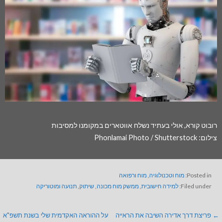
רובוט קורא, אולי בעתיד נשלח אווטארים במקומנו למסיבות
צ
ילום: Phonlamai Photo / Shutterstock
Posted in:
מוח וטכנולוגיה
,
מוח ורפואה
Filed under:
למידה חישובית
,
ממשק מוח מכונה
,
שיתוק
,
תנועה ומוטוריקה
← פריצת דרך אדירה השיבה את הראייה
על ההוראה האקדמית שלי בשנת תשפ"א