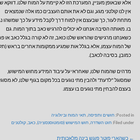
אלא שבאופן מעניין, המערכת הזו לא קיימת על המוח שלנו. דווקא ש
אין לנו קולטני מגע, וגם לא את אותם העצבים כמו אלה שנמצאים
מתחת לעור, כך שבעצם אין למוח דרך לקבל מידע על כך שמשהו נג
בו. מאותה הסיבה אנחנו לא יכולים להרגיש כאב בתוך המוח. גם
כשאנחנו מרגישים שהראש שלנו כואב, זה לא קורה בגלל כאב או פג
של המוח עצמו, אלא בגלל אות שמגיע ממקומות אחרים בראש (תלו
כמובן, בסיבה לכאב).
מדהים שהמוח שלנו, שאחראי על עיבוד המידע מחוש המישוש,
שמסוגל "לדעת" ולהבין מתי נוגעים בכל מקום בגוף שלנו, לא מסוגל
בעצם להבחין מתי נוגעים בו עצמו.
Posted in:
חושים ותפיסה
,
תאי המוח וביולוגיה
Filed under:
חוט השדרה
,
חוש המישוש (סומטוסנסציה)
,
כאב
,
קולטנים
← כשהארי פוטר פוגש בינה מלאכותית