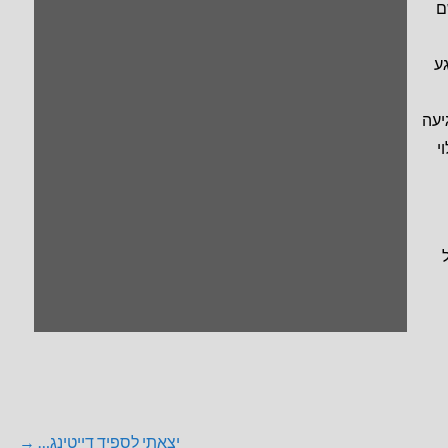
ם
ע
יעה
י
יצאתי לספיד דייטינג… →