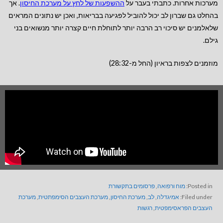
מערכות אחרות. כתבתי בעבר על
ההשפעות של לחץ על מערכת החיסון
. אך
בהחלט גם שברון לב יכול להוביל לפגיעה בבריאות, ואכן יש נתונים המראים
שלאלמנים יש סיכוי רב הרבה יותר לתוחלת חיים קצרה יותר מנשואים בני
גילם.
מוזמנים לצפות בראיון (החל מ-28:32)
Posted in:
מוח ורפואה
,
פרסומים בתקשורת
Filed under:
אמיגדלה
,
לב
,
מערכת החיסון
,
מערכת העצבים הסימפתטית
,
מערכת
העצבים הפראסימפטית
,
רגשות