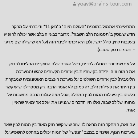
yoav@brains-tour.com
התראיינתי אתמול בתוכנית "העולם היום" ב"כאן 11" ודיברתי על מחקר
חדש שעוסק ב"תסמונת הלב השבור". מדובר בבעייה בלב אשר יכולה להופיע
בעקבות לחץ, כולל רגשי, ולכן היא זכתה לכינוי הזה (על אף שיש לה שם מדעי
– תסמונת טקוטסובו).
על אף שמדובר במחלה לבבית, בשל הגורם שלה החוקרים החליטו
לבדוק
את המוח וזיהו ירידה בקישוריות בין אזורים הקשורים לרגש (המערכת
הלימבית) לבין אזורים השולטים על מערכת העצבים האוטונומית שמבקרת
בין היתר את פעילות הלב. זה כמובן לא אומר הרבה, רק מספר לנו שיש קשר
כלשהו בין פעילות המוח לבין המחלה, אבל מפה עולות הרבה מחשבות על
מהותו של לב שבור, ואלו היו הדברים שעניינו את יעקב אחימאיר שראיין
אותי.
עם זאת, המחקר הזה מראה לנו שוב שיש קשר חזק מאוד בין המוח לבין שאר
מערכות הגוף, ושינויים במצב "הנפשי" של המוח יכולים בהחלט להשפיע על